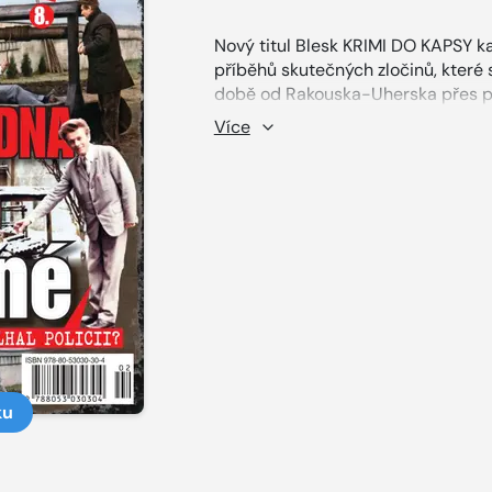
Nový titul Blesk KRIMI DO KAPSY k
příběhů skutečných zločinů, které
době od Rakouska-Uherska přes prv
po divoká devadesátá léta minulého
Více
mohou těšit i na deset křížovek.
ku