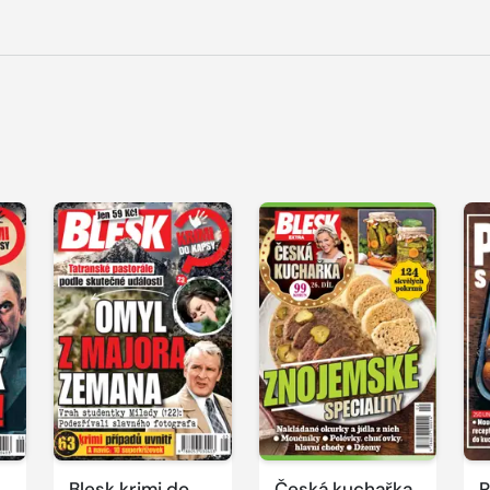
Blesk krimi do
Česká kuchařka
P