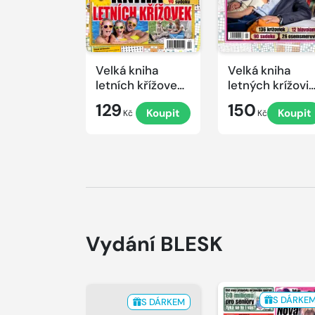
Velká kniha
Velká kniha
letních křížovek
letných krížovi
2026
s TV JOJ 2026
129
150
Koupit
Koupit
Kč
Kč
Vydání BLESK
S DÁRKE
S DÁRKEM