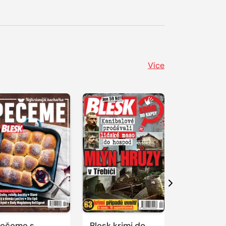
Více
Další
ečeme s
Blesk krimi do