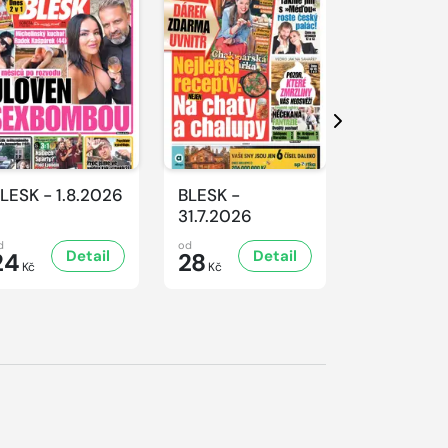
Další
LESK - 1.8.2026
BLESK -
BLESK -
31.7.2026
30.7.2026
d
od
od
Detail
Detail
D
24
28
24
Kč
Kč
Kč