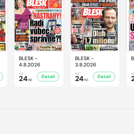
BLESK -
BLESK -
B
4.8.2026
3.8.2026
od
od
o
Detail
Detail
24
24
Kč
Kč