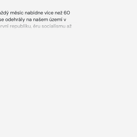
aždý měsíc nabídne více než 60
 se odehrály na našem území v
ní republiku, éru socialismu až
 století. Kromě toho se čtenáři