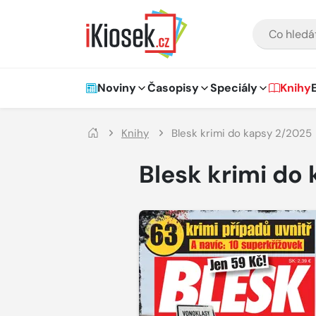
Přejít na hlavní obsah
VYHLEDÁVÁNÍ
Hlavní navigace
Noviny
Časopisy
Speciály
Knihy
Knihy
Blesk krimi do kapsy 2/2025
Blesk krimi do