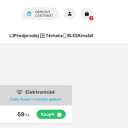
DÁRKOVÝ
CERTIFIKÁT
0
Předprodej
Témata
BLESKmobil
Elektronické
Čtěte ihned i v mobilní aplikaci
59
Koupit
Kč