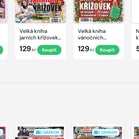
Velká kniha
Velká kniha
N
ek
jarních křížovek
vánočních
k
2026
křížovek 2025
e
129
129
Koupit
Koupit
Kč
Kč
M
S DÁRKEM
S DÁRKEM