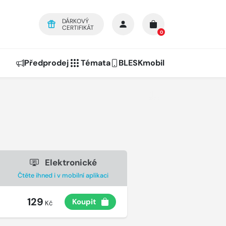
DÁRKOVÝ
CERTIFIKÁT
0
Předprodej
Témata
BLESKmobil
Elektronické
Čtěte ihned i v mobilní aplikaci
129
Koupit
Kč