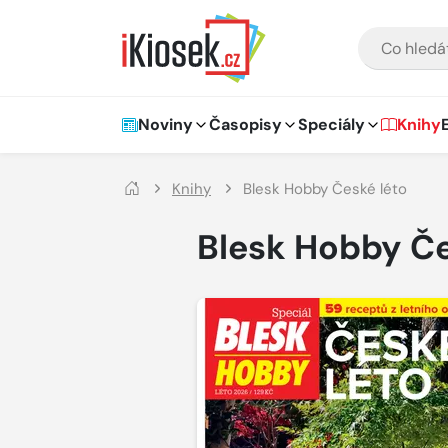
Přejít na hlavní obsah
VYHLEDÁVÁNÍ
Hlavní navigace
Noviny
Časopisy
Speciály
Knihy
Knihy
Blesk Hobby České léto
Blesk Hobby Če