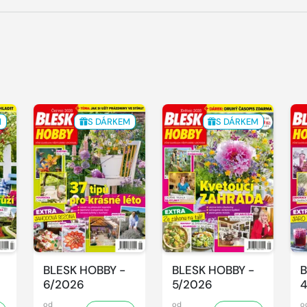
M
S DÁRKEM
S DÁRKEM
BLESK HOBBY -
BLESK HOBBY -
B
6/2026
5/2026
od
od
o