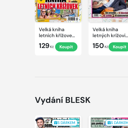
Velká kniha
Velká kniha
letních křížovek
letných krížovi
2026
s TV JOJ 2026
129
150
Koupit
Koupit
Kč
Kč
Vydání BLESK
S DÁRKEM
S DÁRKE