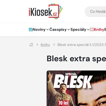
Přejít na hlavní obsah
VYHLEDÁVÁNÍ
Hlavní navigace
Noviny
Časopisy
Speciály
Knihy
Knihy
Blesk extra speciál č.1/2023 
Blesk extra spe