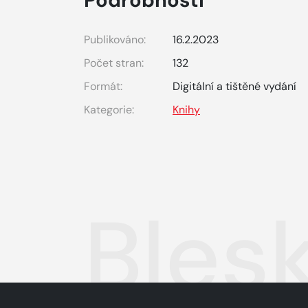
Podrobnosti
Publikováno:
16.2.2023
Počet stran:
132
Formát:
Digitální a tištěné vydání
Kategorie:
Knihy
Blesk