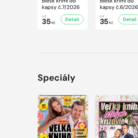
Blesk krimi do
Blesk krimi do
kapsy č.7/2026
kapsy č.6/202
od
od
Detail
Detail
35
35
Kč
Kč
Speciály