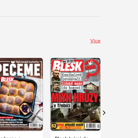
Více
Další