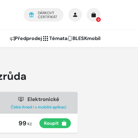
DÁRKOVÝ
CERTIFIKÁT
0
Předprodej
Témata
BLESKmobil
 zrůda
Elektronické
Čtěte ihned i v mobilní aplikaci
99
Koupit
Kč