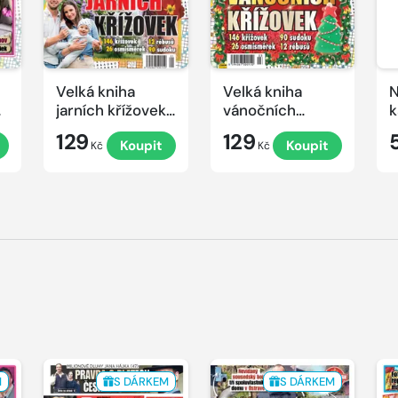
Velká kniha
Velká kniha
N
ek
jarních křížovek
vánočních
k
2026
křížovek 2025
e
129
129
Koupit
Koupit
Kč
Kč
M
S DÁRKEM
S DÁRKEM