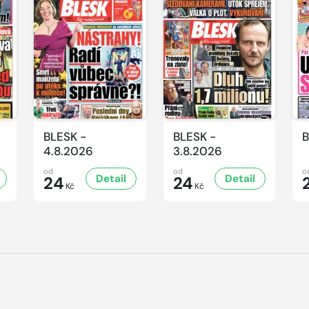
BLESK -
BLESK -
B
4.8.2026
3.8.2026
od
od
o
Detail
Detail
24
24
Kč
Kč