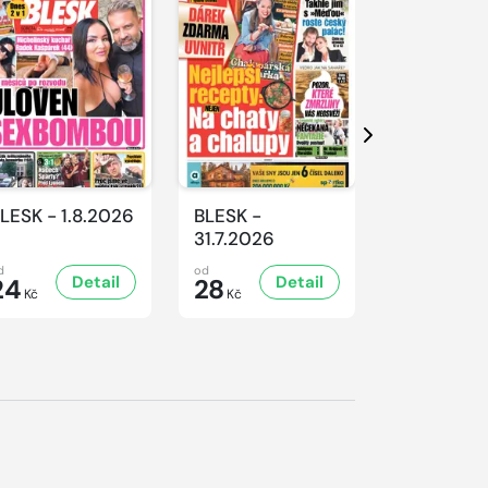
Další
LESK - 1.8.2026
BLESK -
BLESK -
31.7.2026
30.7.2026
d
od
od
Detail
Detail
D
24
28
24
Kč
Kč
Kč