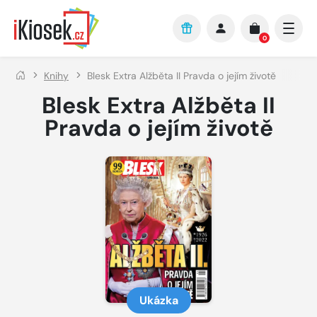
Přejít na hlavní obsah
0
Knihy
Blesk Extra Alžběta II Pravda o jejím životě
Blesk Extra Alžběta II
Pravda o jejím životě
Ukázka