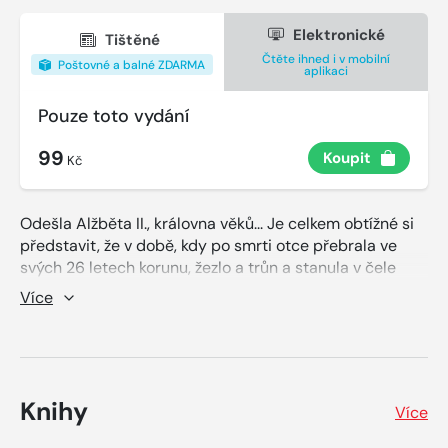
Elektronické
Tištěné
Čtěte ihned i v mobilní
Poštovné a balné ZDARMA
aplikaci
Pouze toto vydání
99
Koupit
Kč
Odešla Alžběta II., královna věků... Je celkem obtížné si
představit, že v době, kdy po smrti otce přebrala ve
svých 26 letech korunu, žezlo a trůn a stanula v čele
království, byl v její zemi premiérem Winston Churchill a
Více
daleko na východě páchal zvěrstva Josif Stalin. Za jejího
života skončila studená válka, padly železné opony a z
map zmizel Sovětský svaz… Lidstvo dobylo Měsíc,
vynalezlo internet, sociální sítě, kryptoměny… V
Americe se vystřídalo 14 prezidentů a na vatikánském
Knihy
Více
stolci 7 papežů. Jen ve Velké Británii se nic neměnilo –
pořád vládla Alžběta II.! Pravdu o celém jejím