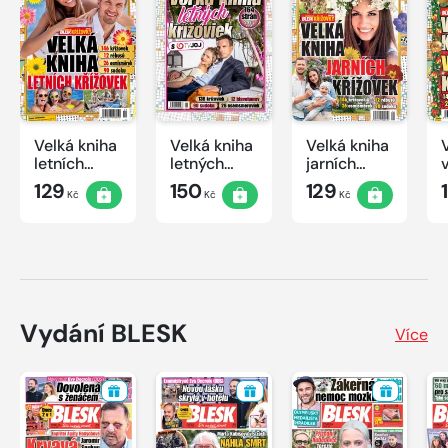
Velká kniha
Velká kniha
Velká kniha
letních
letných
jarních
křížovek
krížoviek s
křížovek
129
150
129
Kč
Kč
Kč
2026
TV JOJ
2026
2026
Vydání BLESK
Více