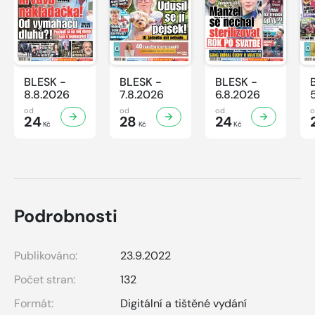
BLESK -
BLESK -
BLESK -
8.8.2026
7.8.2026
6.8.2026
od
od
od
24
28
24
Kč
Kč
Kč
Podrobnosti
Publikováno:
23.9.2022
Počet stran:
132
Formát:
Digitální a tištěné vydání