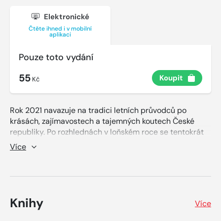
Elektronické
Čtěte ihned i v mobilní
aplikaci
Pouze toto vydání
55
Koupit
Kč
Rok 2021 navazuje na tradici letních průvodců po
krásách, zajímavostech a tajemných koutech České
republiky. Po rozhlednách v loňském roce se tentokrát
vydáme na místa, kde se natáčely nejznámější české
Více
filmy. Lokace vybrané filmaři logicky patří
k nejkrásnějším, romantickým i dramatickým, přece jen
slouží estetice filmu, dotvářejí atmosféru a výtvarno
oblíbených snímků. Právě do těchto koutů země zveme
letos čtenáře a výletníky Blesku.
Knihy
Více
Na zámky a hrady známé, ovšem i na ty méně