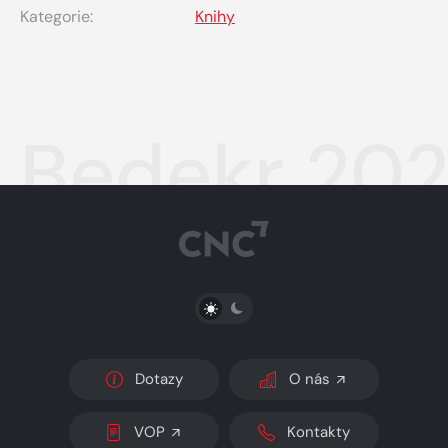
Kategorie:
Knihy
Bedekr 202
PŘEPNOUT SVĚTLÝ/TMAVÝ REŽIM
Dotazy
O nás
VOP
Kontakty