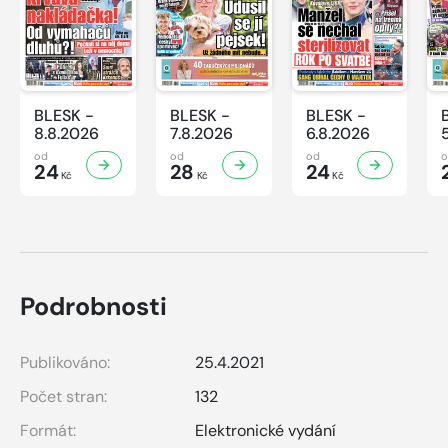
BLESK -
BLESK -
BLESK -
8.8.2026
7.8.2026
6.8.2026
od
od
od
24
28
24
Kč
Kč
Kč
Podrobnosti
Publikováno:
25.4.2021
Počet stran:
132
Formát:
Elektronické vydání