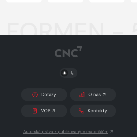
FORMEN - 
PŘEPNOUT SVĚTLÝ/TMAVÝ REŽIM
Dotazy
O nás
VOP
Kontakty
Autorská práva k publikovaným materiálům