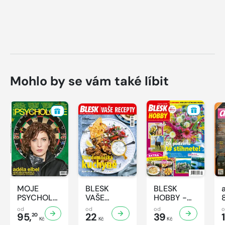
Mohlo by se vám také líbit
MOJE
BLESK
BLESK
PSYCHOLOGIE
VAŠE
HOBBY -
- 8/2026
RECEPTY -
8/2026
od
od
od
95,
8/2026
22
39
1
20
Kč
Kč
Kč