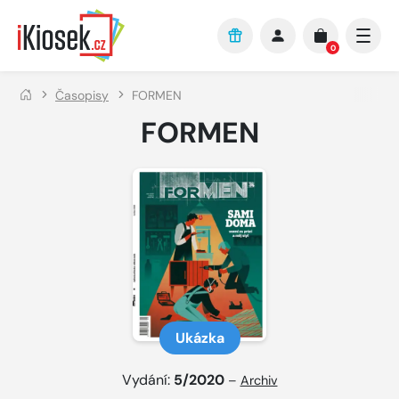
Přejít na hlavní obsah
0
Časopisy
FORMEN
FORMEN
Ukázka
Vydání:
5/2020
–
Archiv