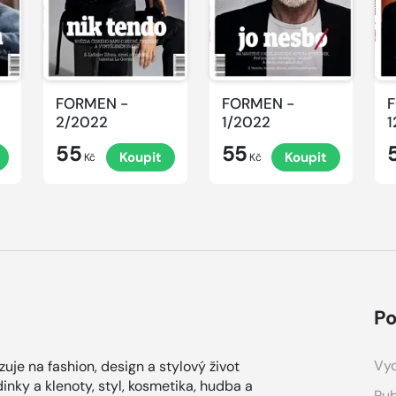
FORMEN -
FORMEN -
2/2022
1/2022
1
55
55
Koupit
Koupit
Kč
Kč
Po
Vyd
uje na fashion, design a stylový život
inky a klenoty, styl, kosmetika, hudba a
Pub