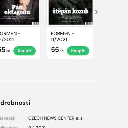
Další
FORMEN -
FORMEN -
FORMEN -
2/2021
11/2021
10/2021
55
55
55
Koupit
Koupit
K
Kč
Kč
Kč
drobnosti
avatel:
CZECH NEWS CENTER a. s.
likováno:
9.4.2021