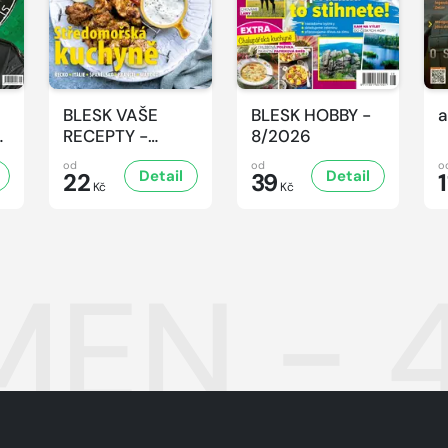
BLESK VAŠE
BLESK HOBBY -
a
-
RECEPTY -
8/2026
8/2026
od
od
o
Detail
Detail
22
39
1
Kč
Kč
EN - 4