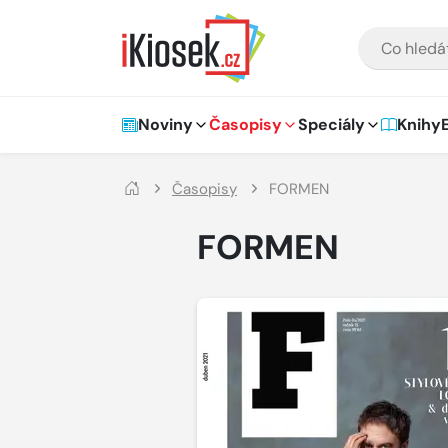
Přejít na hlavní obsah
VYHLEDÁVÁNÍ
Hlavní navigace
Noviny
Časopisy
Speciály
Knihy
Časopisy
FORMEN
FORMEN