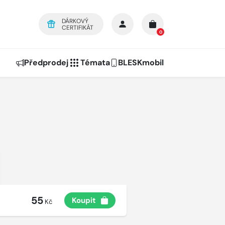
DÁRKOVÝ
CERTIFIKÁT
0
Předprodej
Témata
BLESKmobil
55
Koupit
Kč