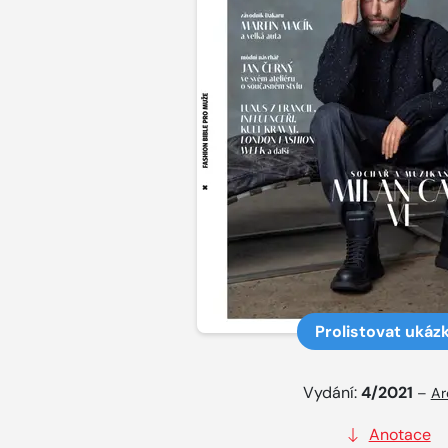
Prolistovat ukáz
Vydání:
4/2021
–
Ar
Anotace