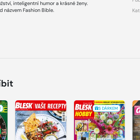
žství, inteligentní humor a krásné ženy.
od názvem Fashion Bible.
Kat
íbit
M
S DÁRKEM