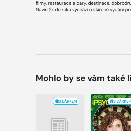
filmy, restaurace a bary, destinace, dobrodru
Navíc 2x do roka vychází rozšířené vydání p
Mohlo by se vám také l
S DÁRKEM
S DÁRKE