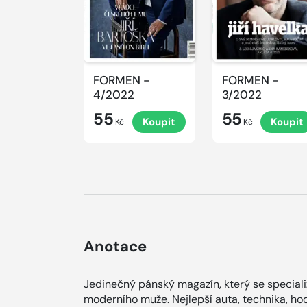
FORMEN -
FORMEN -
4/2022
3/2022
55
55
Koupit
Koupit
Kč
Kč
Anotace
Jedinečný pánský magazín, který se specializ
moderního muže. Nejlepší auta, technika, hod