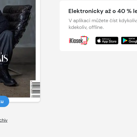
ku
chiv