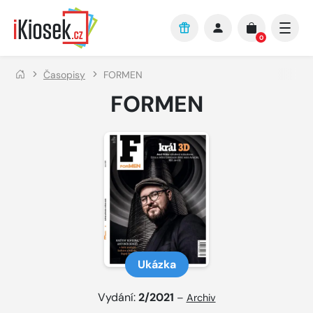
Přejít na hlavní obsah
0
Časopisy
FORMEN
FORMEN
Ukázka
Vydání:
2/2021
–
Archiv