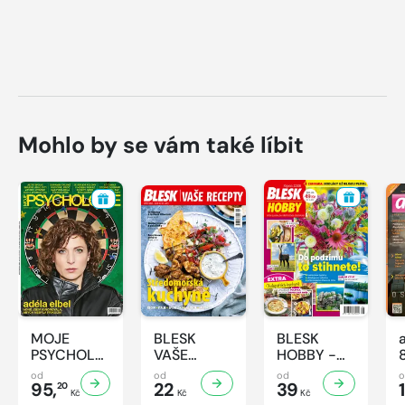
Mohlo by se vám také líbit
MOJE
BLESK
BLESK
PSYCHOLOGIE
VAŠE
HOBBY -
- 8/2026
RECEPTY -
8/2026
od
od
od
95,
8/2026
22
39
1
20
Kč
Kč
Kč