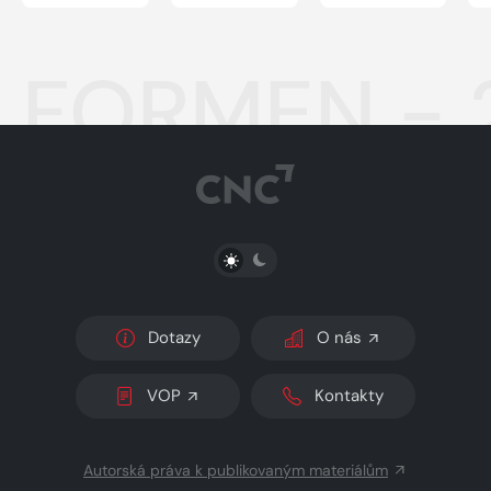
FORMEN - 
PŘEPNOUT SVĚTLÝ/TMAVÝ REŽIM
Dotazy
O nás
VOP
Kontakty
Autorská práva k publikovaným materiálům