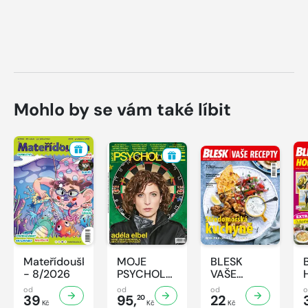
Mohlo by se vám také líbit
Mateřídouška
MOJE
BLESK
- 8/2026
PSYCHOLOGIE
VAŠE
- 8/2026
RECEPTY -
od
od
od
39
95,
8/2026
22
20
Kč
Kč
Kč