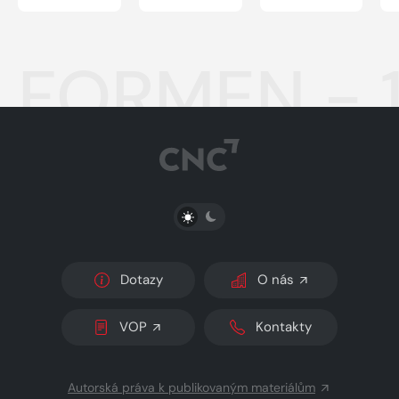
FORMEN - 
PŘEPNOUT SVĚTLÝ/TMAVÝ REŽIM
Dotazy
O nás
VOP
Kontakty
Autorská práva k publikovaným materiálům