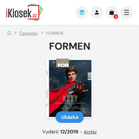
Přejít na hlavní obsah
0
Časopisy
FORMEN
FORMEN
Ukázka
Vydání:
12/2019
–
Archiv