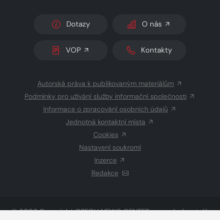
Dotazy
O nás
VOP
Kontakty
Autorská práva k publikovaným materiálům
Podmínky pro užívání služby informační společnosti
Informace o zpracování osobních údajů
Jednotná kontaktní místa
Cookies
Nastavení soukromí
Inzerce
Redakce
© 2026 Copyright
CZECH NEWS CENTER a.s.
a dodavatelé