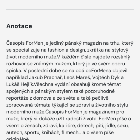
Anotace
Časopis ForMen je jediný pánský magazín na trhu, který
se specializuje na fashion a design, zkrátka na stylový
život moderního muže.V každém čísle najdete rozsáhlý
rozhovor se známým mužem, který je ve svém oboru
špička. V poslední době se na obálceForMena objevil
například Jakub Prachař, Leoš Mareš, Vojtěch Dyk a
Lukáš Hejlík.Všechna vydání obsahují kromě témat
spojených s pánským stylem také pozoruhodné
reportáže z domova a ze světa a také pečlivě
zpracovaná témata týkající se zdraví a životního stylu
moderního muže.Časopis ForMen je magazínem pro
muže, který si dokáže užít radostí života. ForMen píše o
všem: o ženách, zdraví, kariéře, dětech, pití, jídle, sexu,
autech, sportu, knihách, filmech… a o všem píše
originálně.