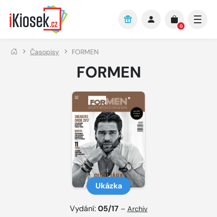
Přejít na hlavní obsah
0
Časopisy
FORMEN
FORMEN
Ukázka
Vydání:
05/17
–
Archiv