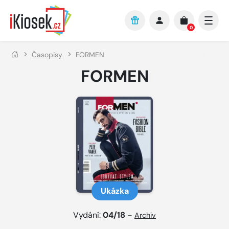
Přejít na hlavní obsah
0
Časopisy
FORMEN
FORMEN
Ukázka
Vydání:
04/18
–
Archiv