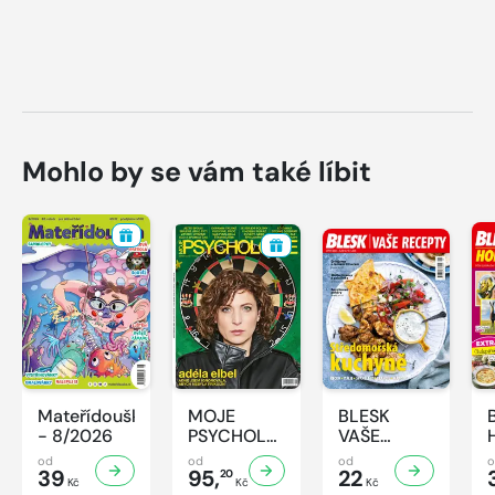
Mohlo by se vám také líbit
Mateřídouška
MOJE
BLESK
- 8/2026
PSYCHOLOGIE
VAŠE
- 8/2026
RECEPTY -
od
od
od
39
95,
8/2026
22
20
Kč
Kč
Kč