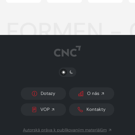
FORMEN - 
PŘEPNOUT SVĚTLÝ/TMAVÝ REŽIM
Dotazy
O nás
VOP
Kontakty
Autorská práva k publikovaným materiálům