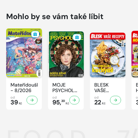
Mohlo by se vám také líbit
Mateřídouška
MOJE
BLESK
- 8/2026
PSYCHOLOGIE
VAŠE
- 8/2026
RECEPTY -
od
od
od
39
95,
8/2026
22
20
Kč
Kč
Kč