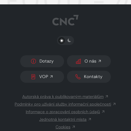
F.O.O.D. - 
PŘEPNOUT SVĚTLÝ/TMAVÝ REŽIM
Dotazy
O nás
VOP
Kontakty
Autorská práva k publikovaným materiálům
Podmínky pro užívání služby informační společnosti
Informace o zpracování osobních údajů
Jednotná kontaktní místa
Cookies