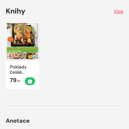
Knihy
Více
Poklady
české
kuchyně
79
Kč
Anotace