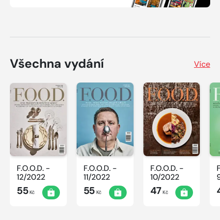
Všechna vydání
Více
F.O.O.D. -
F.O.O.D. -
F.O.O.D. -
12/2022
11/2022
10/2022
55
55
47
Kč
Kč
Kč