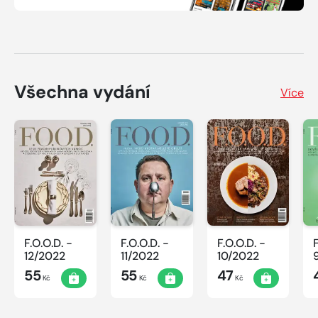
Všechna vydání
Více
F.O.O.D. -
F.O.O.D. -
F.O.O.D. -
12/2022
11/2022
10/2022
55
55
47
Kč
Kč
Kč