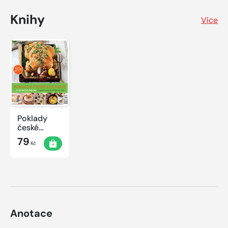
Knihy
Více
Poklady
české
kuchyně
79
Kč
Anotace