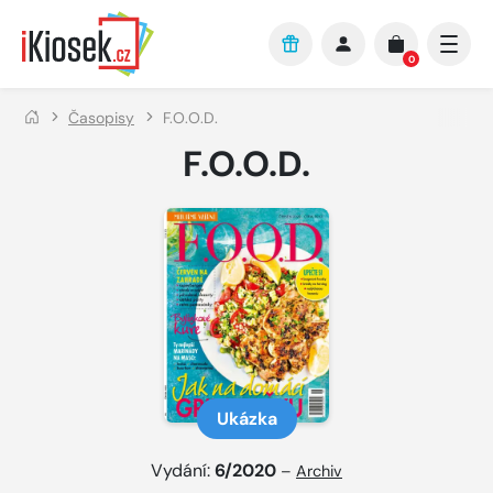
Přejít na hlavní obsah
0
Časopisy
F.O.O.D.
F.O.O.D.
Ukázka
Vydání:
6/2020
–
Archiv