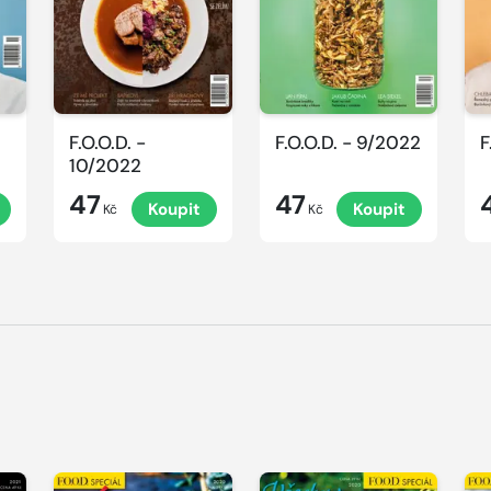
F.O.O.D. -
F.O.O.D. - 9/2022
F
10/2022
47
47
Koupit
Koupit
Kč
Kč