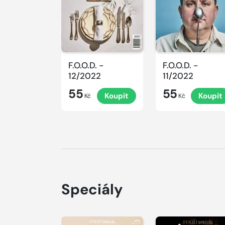
F.O.O.D. -
F.O.O.D. -
12/2022
11/2022
55
55
Koupit
Koupit
Kč
Kč
Speciály