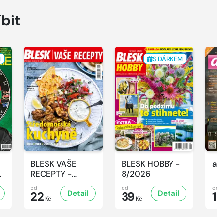
íbit
M
S DÁRKEM
BLESK VAŠE
BLESK HOBBY -
a
-
RECEPTY -
8/2026
8/2026
od
od
o
Detail
Detail
22
39
1
Kč
Kč