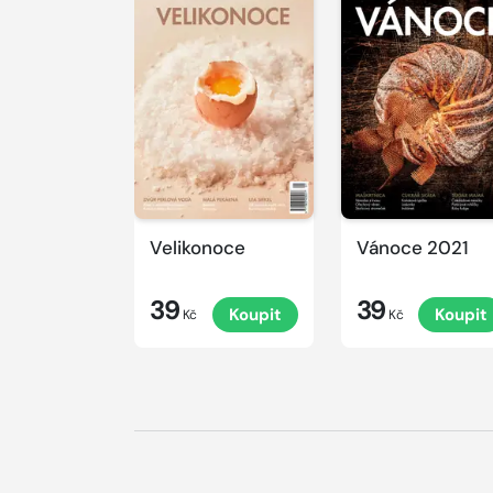
Velikonoce
Vánoce 2021
39
39
Koupit
Koupit
Kč
Kč