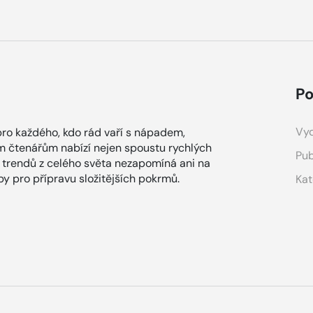
Po
Vyd
ro každého, kdo rád vaří s nápadem,
m čtenářům nabízí nejen spoustu rychlých
Pub
 trendů z celého světa nezapomíná ani na
y pro přípravu složitějších pokrmů.
Kat