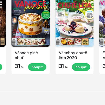
Vánoce plné
Všechny chutě
F
chutí
léta 2020
V
31
31
Koupit
Koupit
Kč
Kč