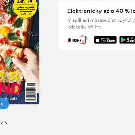
ku
chiv