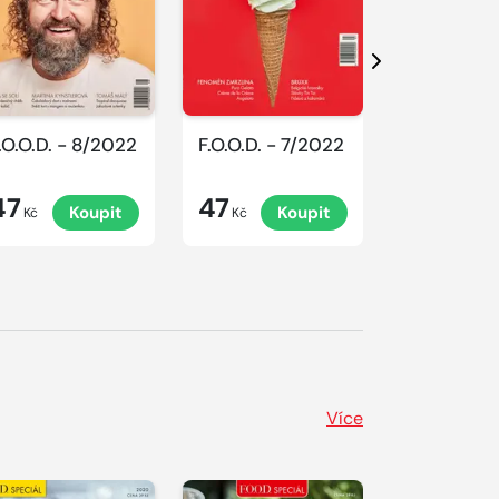
Další
.O.O.D. - 8/2022
F.O.O.D. - 7/2022
F.O.O.D. -
47
47
47
Koupit
Koupit
K
Kč
Kč
Kč
Více