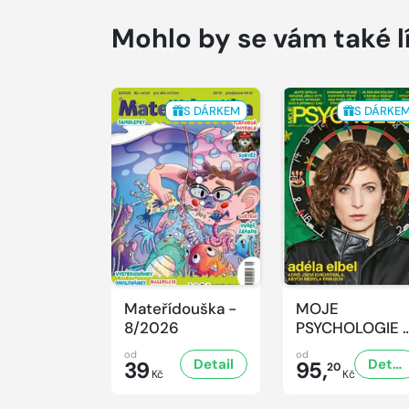
Mohlo by se vám také l
S DÁRKEM
S DÁRKE
Mateřídouška -
MOJE
8/2026
PSYCHOLOGIE 
8/2026
od
od
Detail
Detail
39
95,
20
Kč
Kč