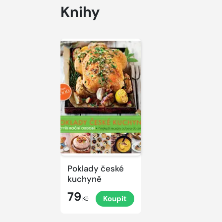
Knihy
Poklady české
kuchyně
79
Koupit
Kč