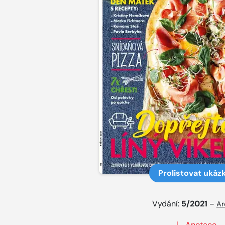
Prolistovat ukáz
Vydání:
5/2021
–
Ar
Anotace