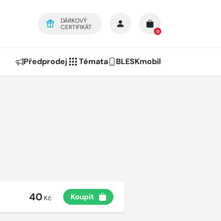
DÁRKOVÝ
CERTIFIKÁT
0
Předprodej
Témata
BLESKmobil
40
Koupit
Kč