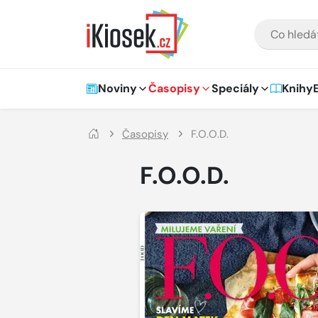
Přejít na hlavní obsah
VYHLEDÁVÁNÍ
Hlavní navigace
Noviny
Časopisy
Speciály
Knihy
Časopisy
F.O.O.D.
F.O.O.D.