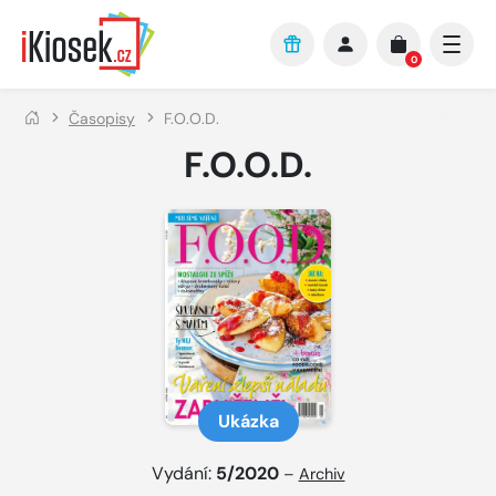
Přejít na hlavní obsah
0
Časopisy
F.O.O.D.
F.O.O.D.
Ukázka
Vydání:
5/2020
–
Archiv