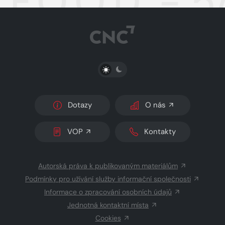
F.O.O.D. - 
PŘEPNOUT SVĚTLÝ/TMAVÝ REŽIM
Dotazy
O nás
VOP
Kontakty
Autorská práva k publikovaným materiálům
Podmínky pro užívání služby informační společnosti
Informace o zpracování osobních údajů
Jednotná kontaktní místa
Cookies