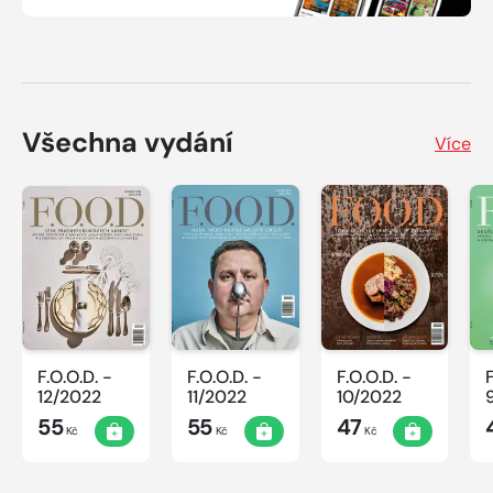
Všechna vydání
Více
F.O.O.D. -
F.O.O.D. -
F.O.O.D. -
12/2022
11/2022
10/2022
55
55
47
Kč
Kč
Kč