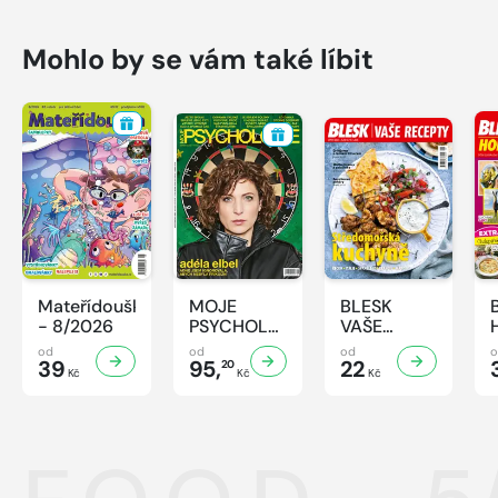
Mohlo by se vám také líbit
Mateřídouška
MOJE
BLESK
- 8/2026
PSYCHOLOGIE
VAŠE
- 8/2026
RECEPTY -
od
od
od
39
95,
8/2026
22
20
Kč
Kč
Kč