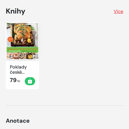
Knihy
Více
Poklady
české
kuchyně
79
Kč
Anotace