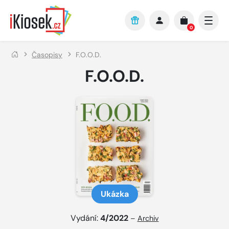
Přejít na hlavní obsah
0
Časopisy
F.O.O.D.
F.O.O.D.
Ukázka
Vydání:
4/2022
–
Archiv