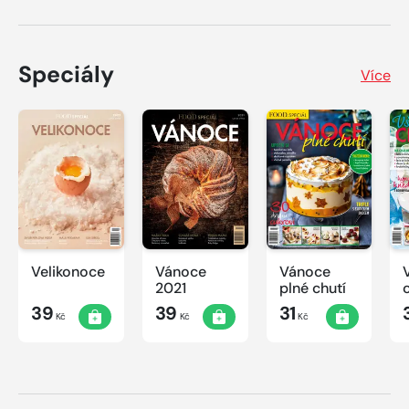
Speciály
Více
Velikonoce
Vánoce
Vánoce
2021
plné chutí
39
39
31
Kč
Kč
Kč