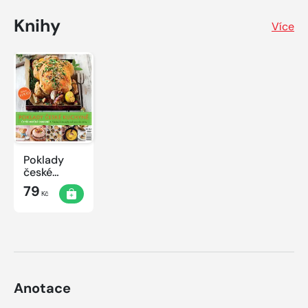
Knihy
Více
Poklady
české
kuchyně
79
Kč
Anotace