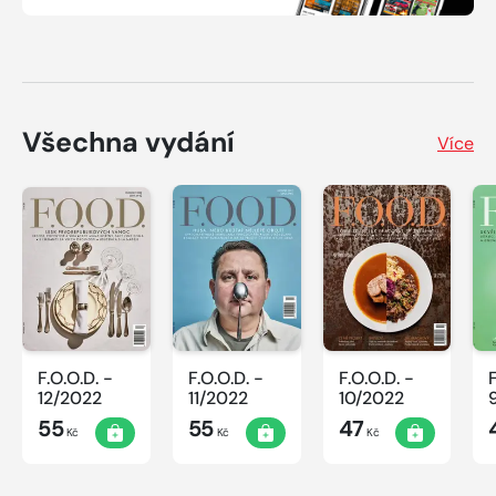
Všechna vydání
Více
F.O.O.D. -
F.O.O.D. -
F.O.O.D. -
12/2022
11/2022
10/2022
55
55
47
Kč
Kč
Kč