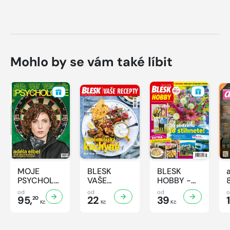
Mohlo by se vám také líbit
MOJE
BLESK
BLESK
PSYCHOLOGIE
VAŠE
HOBBY -
- 8/2026
RECEPTY -
8/2026
od
od
od
95,
8/2026
22
39
1
20
Kč
Kč
Kč