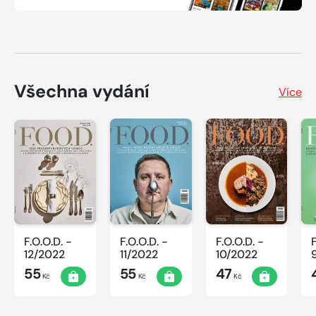
Všechna vydání
Více
F.O.O.D. -
F.O.O.D. -
F.O.O.D. -
12/2022
11/2022
10/2022
55
55
47
Kč
Kč
Kč