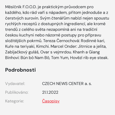
Měsíčník F.O.O.D. je praktickým průvodcem pro
každého, kdo rád vaří s nápadem, přitom jednoduše a z
čerstvých surovin. Svým čtenářům nabízí nejen spoustu
rychlých receptů z dostupných ingrediencí, ale kromě
trendů z celého světa nezapomíná ani na tradiční
českou kuchyni nebo názorné postupy pro přípravu
složitějších pokrmů. Tereza Černochová: Rodinné kari,
Kuře na teriyaki, Kimchi. Marcel Onder: Jitrnice a jelita,
Zabíjačkový guláš, Ovar s vejmrdou. Khanh a Giang
Binhovi: Bún bò Nam Bô, Tom Yum, Hovězí rib eye steak.
Podrobnosti
Vydavatel:
CZECH NEWS CENTER a. s.
Publikováno:
21.1.2022
Kategorie:
Časopisy