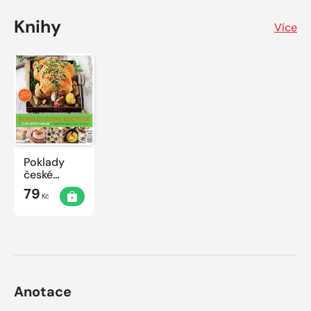
Knihy
Více
Poklady
české
kuchyně
79
Kč
Anotace