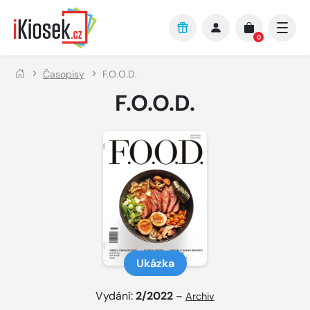
Přejít na hlavní obsah
0
Časopisy
F.O.O.D.
F.O.O.D.
Ukázka
Vydání:
2/2022
–
Archiv