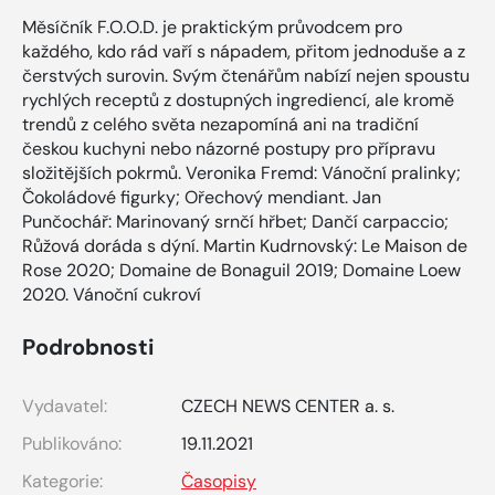
Měsíčník F.O.O.D. je praktickým průvodcem pro
každého, kdo rád vaří s nápadem, přitom jednoduše a z
čerstvých surovin. Svým čtenářům nabízí nejen spoustu
rychlých receptů z dostupných ingrediencí, ale kromě
trendů z celého světa nezapomíná ani na tradiční
českou kuchyni nebo názorné postupy pro přípravu
složitějších pokrmů. Veronika Fremd: Vánoční pralinky;
Čokoládové figurky; Ořechový mendiant. Jan
Punčochář: Marinovaný srnčí hřbet; Dančí carpaccio;
Růžová doráda s dýní. Martin Kudrnovský: Le Maison de
Rose 2020; Domaine de Bonaguil 2019; Domaine Loew
2020. Vánoční cukroví
Podrobnosti
Vydavatel:
CZECH NEWS CENTER a. s.
Publikováno:
19.11.2021
Kategorie:
Časopisy