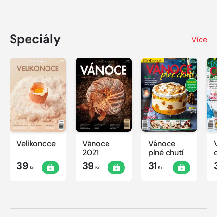
Speciály
Více
Velikonoce
Vánoce
Vánoce
2021
plné chutí
39
39
31
Kč
Kč
Kč