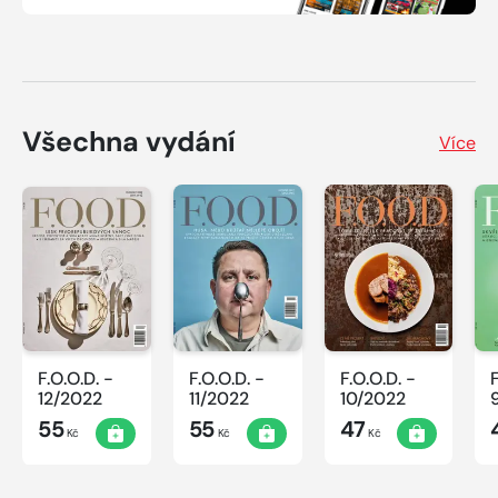
Všechna vydání
Více
F.O.O.D. -
F.O.O.D. -
F.O.O.D. -
12/2022
11/2022
10/2022
55
55
47
Kč
Kč
Kč