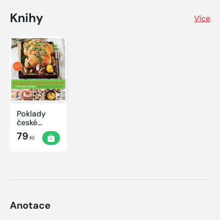
Knihy
Více
Poklady
české
kuchyně
79
Kč
Anotace