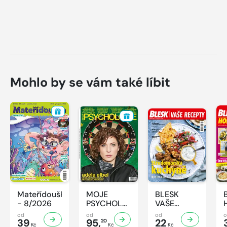
Mohlo by se vám také líbit
Mateřídouška
MOJE
BLESK
- 8/2026
PSYCHOLOGIE
VAŠE
- 8/2026
RECEPTY -
od
od
od
39
95,
8/2026
22
20
Kč
Kč
Kč