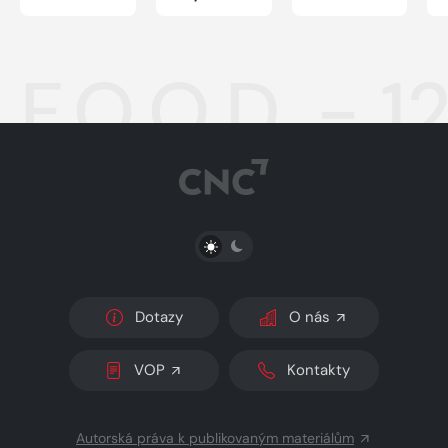
F.O.O.D. - 1
PŘEPNOUT SVĚTLÝ/TMAVÝ REŽIM
Dotazy
O nás
VOP
Kontakty
Autorská práva k publikovaným materiálům