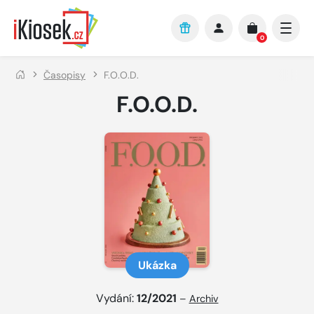
Přejít na hlavní obsah
0
Časopisy
F.O.O.D.
F.O.O.D.
Ukázka
Vydání:
12/2021
–
Archiv