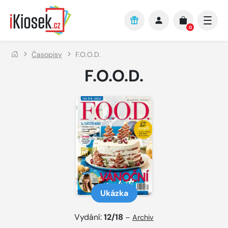
Přejít na hlavní obsah
0
Časopisy
F.O.O.D.
F.O.O.D.
Ukázka
Vydání:
12/18
–
Archiv