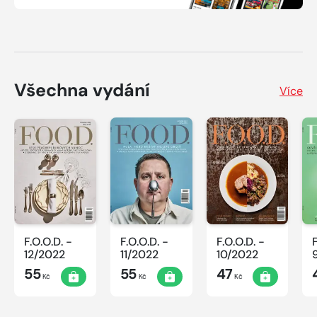
Všechna vydání
Více
F.O.O.D. -
F.O.O.D. -
F.O.O.D. -
12/2022
11/2022
10/2022
55
55
47
Kč
Kč
Kč