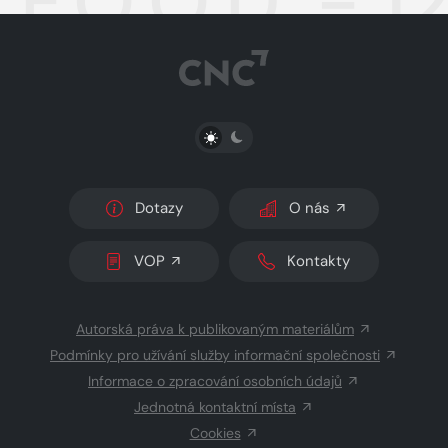
F.O.O.D. - 1
PŘEPNOUT SVĚTLÝ/TMAVÝ REŽIM
Dotazy
O nás
VOP
Kontakty
Autorská práva k publikovaným materiálům
Podmínky pro užívání služby informační společnosti
Informace o zpracování osobních údajů
Jednotná kontaktní místa
Cookies