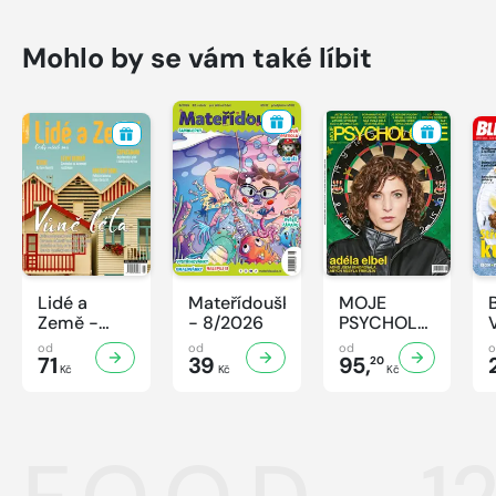
Mohlo by se vám také líbit
Lidé a
Mateřídouška
MOJE
Země -
- 8/2026
PSYCHOLOGIE
8/2026
- 8/2026
od
od
od
71
39
95,
20
Kč
Kč
Kč