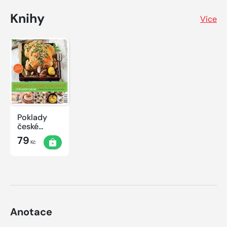
Knihy
Více
Poklady
české
kuchyně
79
Kč
Anotace