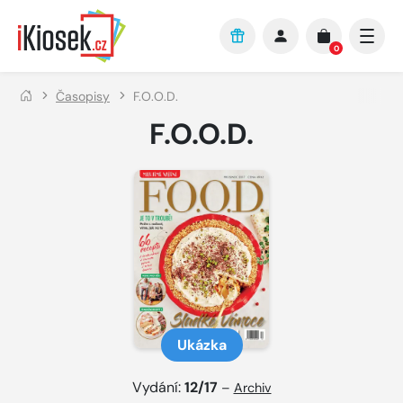
Přejít na hlavní obsah
0
Časopisy
F.O.O.D.
F.O.O.D.
Ukázka
Vydání:
12/17
–
Archiv