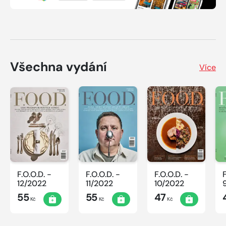
Všechna vydání
Více
F.O.O.D. -
F.O.O.D. -
F.O.O.D. -
12/2022
11/2022
10/2022
55
55
47
Kč
Kč
Kč