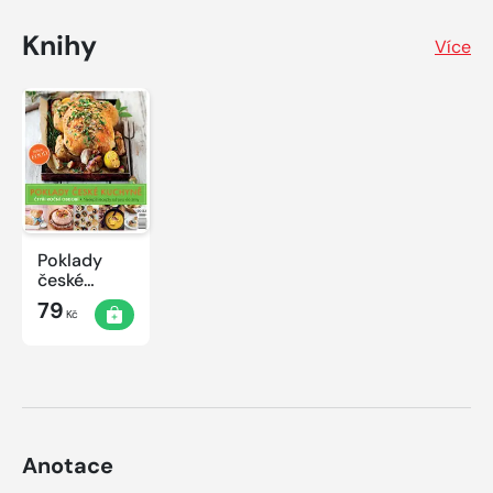
Knihy
Více
Poklady
české
kuchyně
79
Kč
Anotace