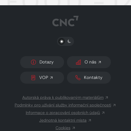
F.O.O.D. - 1
PŘEPNOUT SVĚTLÝ/TMAVÝ REŽIM
Dotazy
O nás
VOP
Kontakty
Autorská práva k publikovaným materiálům
Podmínky pro užívání služby informační společnosti
Informace o zpracování osobních údajů
Jednotná kontaktní místa
Cookies