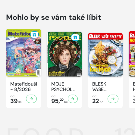
Mohlo by se vám také líbit
Mateřídouška
MOJE
BLESK
- 8/2026
PSYCHOLOGIE
VAŠE
- 8/2026
RECEPTY -
od
od
od
39
95,
8/2026
22
20
Kč
Kč
Kč