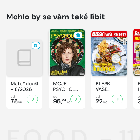
Mohlo by se vám také líbit
Mateřídouška
MOJE
BLESK
- 8/2026
PSYCHOLOGIE
VAŠE
- 8/2026
RECEPTY -
od
od
od
75
95,
8/2026
22
20
Kč
Kč
Kč
F.O.O.D. - 