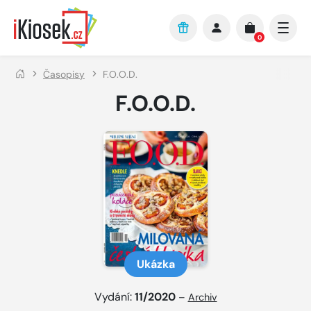
Přejít na hlavní obsah
0
Časopisy
F.O.O.D.
F.O.O.D.
Ukázka
Vydání:
11/2020
–
Archiv