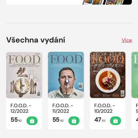
Všechna vydání
Více
F.O.O.D. -
F.O.O.D. -
F.O.O.D. -
12/2022
11/2022
10/2022
55
55
47
Kč
Kč
Kč