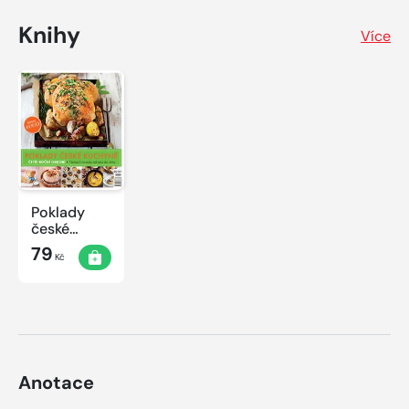
Knihy
Více
Poklady
české
kuchyně
79
Kč
Anotace