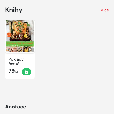
Knihy
Více
Poklady
české
kuchyně
79
Kč
Anotace