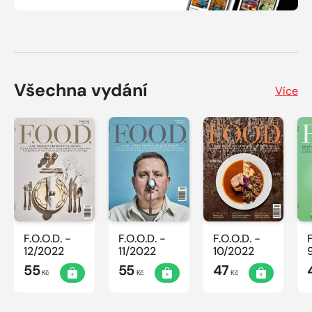
Všechna vydání
Více
F.O.O.D. -
F.O.O.D. -
F.O.O.D. -
12/2022
11/2022
10/2022
55
55
47
Kč
Kč
Kč