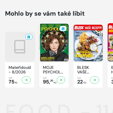
Mohlo by se vám také líbit
Mateřídouška
MOJE
BLESK
- 8/2026
PSYCHOLOGIE
VAŠE
- 8/2026
RECEPTY -
od
od
od
75
95,
8/2026
22
20
Kč
Kč
Kč
F.O.O.D. - 1