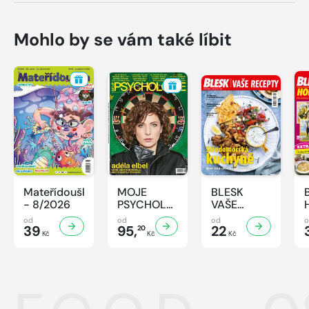
Mohlo by se vám také líbit
Mateřídouška
MOJE
BLESK
- 8/2026
PSYCHOLOGIE
VAŠE
- 8/2026
RECEPTY -
od
od
od
39
95,
8/2026
22
20
Kč
Kč
Kč