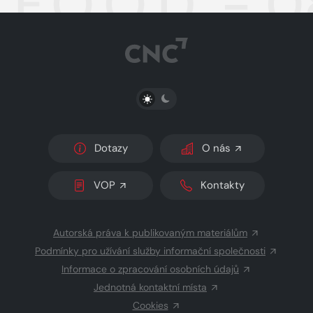
F.O.O.D. - 0
PŘEPNOUT SVĚTLÝ/TMAVÝ REŽIM
Dotazy
O nás
VOP
Kontakty
Autorská práva k publikovaným materiálům
Podmínky pro užívání služby informační společnosti
Informace o zpracování osobních údajů
Jednotná kontaktní místa
Cookies