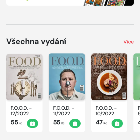
Všechna vydání
Více
F.O.O.D. -
F.O.O.D. -
F.O.O.D. -
12/2022
11/2022
10/2022
55
55
47
Kč
Kč
Kč