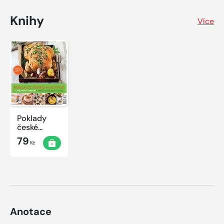
Knihy
Více
Poklady
české
kuchyně
79
Kč
Anotace