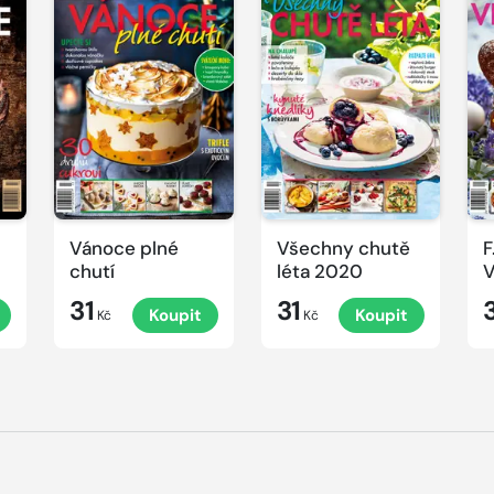
Vánoce plné
Všechny chutě
F
chutí
léta 2020
V
31
31
Koupit
Koupit
Kč
Kč