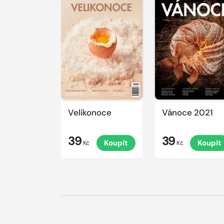
Velikonoce
Vánoce 2021
39
39
Koupit
Koupit
Kč
Kč