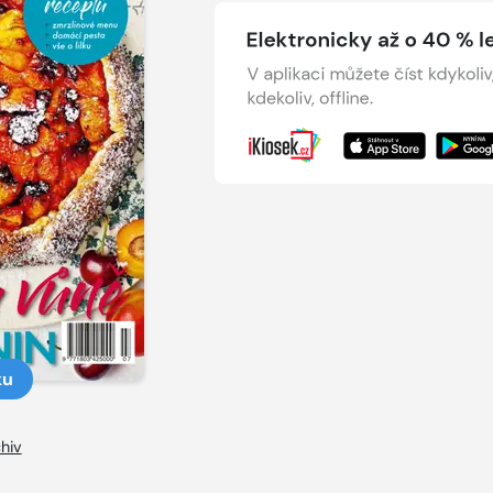
ku
hiv