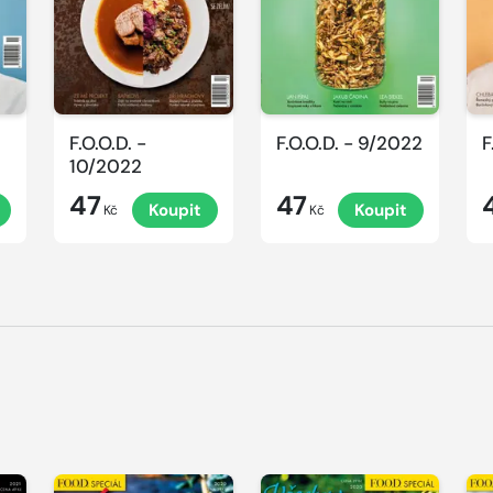
F.O.O.D. -
F.O.O.D. - 9/2022
F
10/2022
47
47
Koupit
Koupit
Kč
Kč