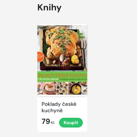
Knihy
Poklady české
kuchyně
79
Koupit
Kč