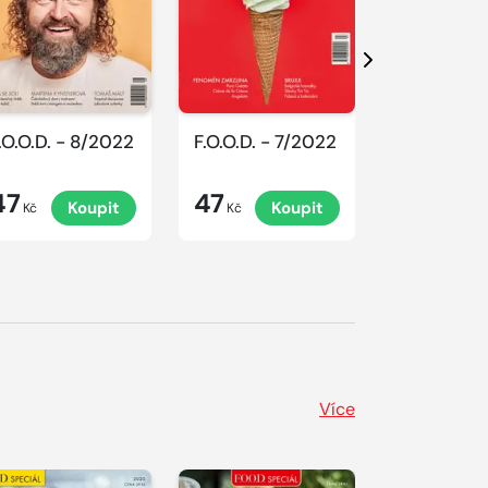
Další
.O.O.D. - 8/2022
F.O.O.D. - 7/2022
F.O.O.D. -
47
47
47
Koupit
Koupit
K
Kč
Kč
Kč
Více