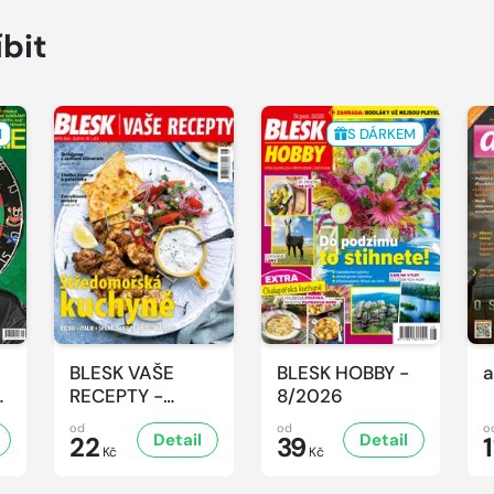
íbit
M
S DÁRKEM
BLESK VAŠE
BLESK HOBBY -
a
-
RECEPTY -
8/2026
8/2026
od
od
o
Detail
Detail
22
39
1
Kč
Kč