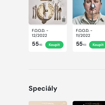
F.O.O.D. -
F.O.O.D. -
12/2022
11/2022
55
55
Koupit
Koupit
Kč
Kč
Speciály