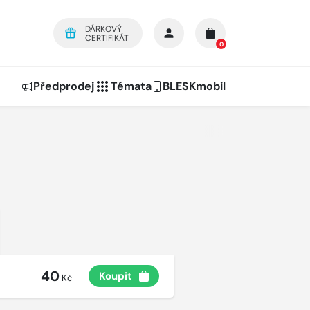
DÁRKOVÝ
CERTIFIKÁT
0
Předprodej
Témata
BLESKmobil
40
Koupit
Kč