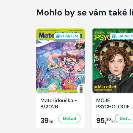
Mohlo by se vám také l
S DÁRKEM
S DÁRKE
Mateřídouška -
MOJE
8/2026
PSYCHOLOGIE 
8/2026
od
od
Detail
Detail
39
95,
20
Kč
Kč