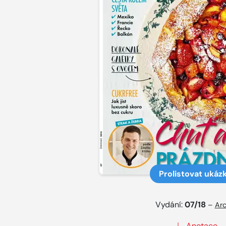
Prolistovat ukáz
Vydání:
07/18
–
Arc
Anotace