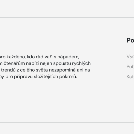
Po
Vyd
ro každého, kdo rád vaří s nápadem,
m čtenářům nabízí nejen spoustu rychlých
Pub
 trendů z celého světa nezapomíná ani na
y pro přípravu složitějších pokrmů.
Kat