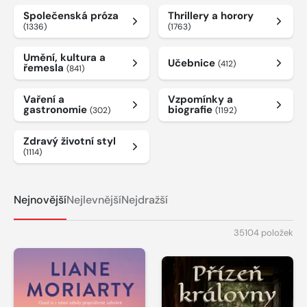
Společenská próza
Thrillery a horory
(1336)
(1763)
Umění, kultura a
Učebnice
(412)
řemesla
(841)
Vaření a
Vzpomínky a
gastronomie
biografie
(302)
(1192)
Zdravý životní styl
(1114)
Nejnovější
Nejlevnější
Nejdražší
35104 položek