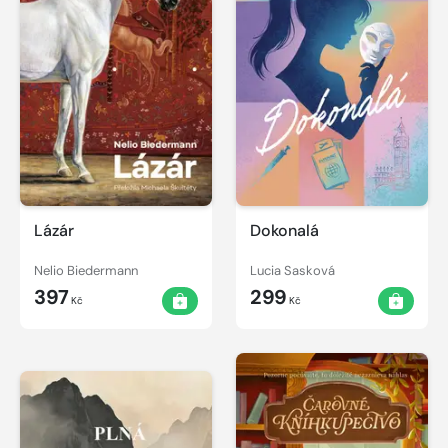
Lázár
Dokonalá
Nelio Biedermann
Lucia Sasková
397
299
Kč
Kč