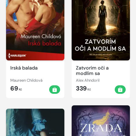
Irská balada
Zatvorím oči a
modlím sa
Maureen Childová
Alex Ahndoril
69
339
Kč
Kč