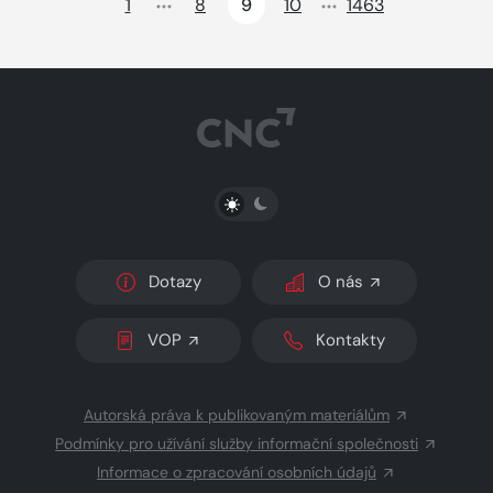
1
8
9
10
1463
PŘEPNOUT SVĚTLÝ/TMAVÝ REŽIM
Dotazy
O nás
VOP
Kontakty
Autorská práva k publikovaným materiálům
Podmínky pro užívání služby informační společnosti
Informace o zpracování osobních údajů