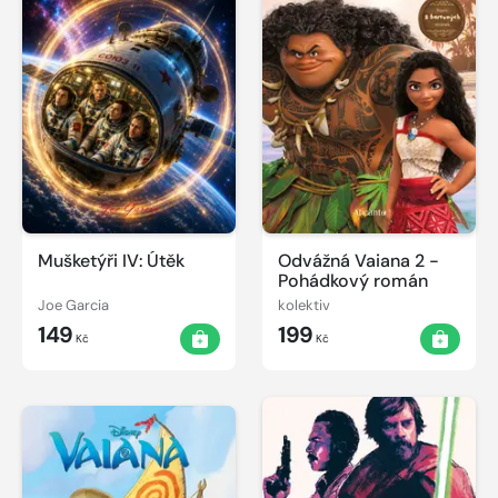
Mušketýři IV: Útěk
Odvážná Vaiana 2 -
Pohádkový román
Joe Garcia
kolektiv
149
199
Kč
Kč