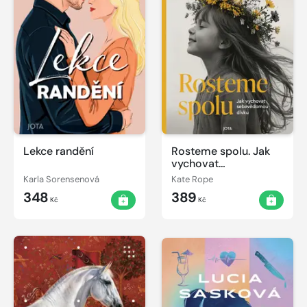
Lekce randění
Rosteme spolu. Jak
vychovat
sebevědomou dívku
Karla Sorensenová
Kate Rope
348
389
Kč
Kč