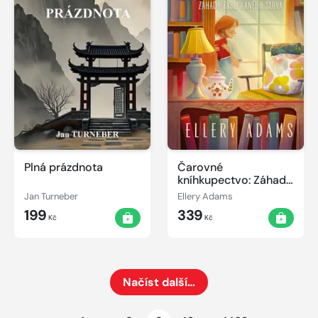
Plná prázdnota
Čarovné
kníhkupectvo: Záhada
zašepkaného slova
Jan Turneber
Ellery Adams
199
339
Kč
Kč
Načíst další…
Načte dalších 24 položek na aktuální stránku