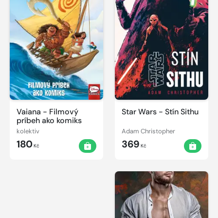
Vaiana - Filmový
Star Wars - Stín Sithu
príbeh ako komiks
kolektiv
Adam Christopher
180
369
Kč
Kč