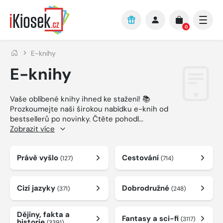
Přejít na hlavní obsah
0
E-knihy
E-knihy
Vaše oblíbené knihy ihned ke stažení! 📚
Prozkoumejte naši širokou nabídku e-knih od
bestsellerů po novinky. Čtěte pohodl
...
Zobrazit více
Právě vyšlo
Cestování
(127)
(714)
Cizí jazyky
Dobrodružné
(371)
(248)
Dějiny, fakta a
Fantasy a sci-fi
(3117)
historie
(3391)