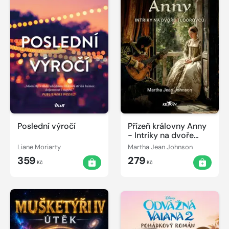
Poslední výročí
Přízeň královny Anny
- Intriky na dvoře
Tudorovců
Liane Moriarty
Martha Jean Johnson
359
279
Kč
Kč