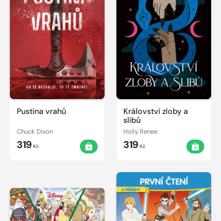
Pustina vrahů
Království zloby a
slibů
Chuck Dixon
Holly Renee
319
319
Kč
Kč