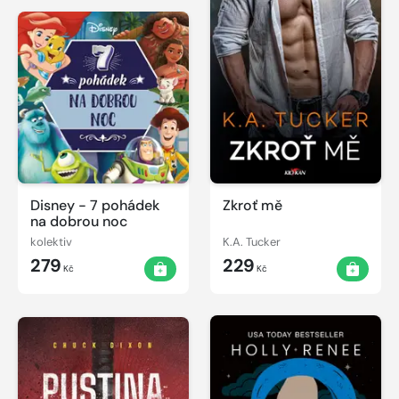
Disney - 7 pohádek
Zkroť mě
na dobrou noc
kolektiv
K.A. Tucker
279
229
Kč
Kč