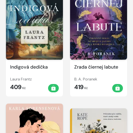
Indigová dedička
Zrada čiernej labute
Laura Frantz
B. A. Poranek
409
419
Kč
Kč