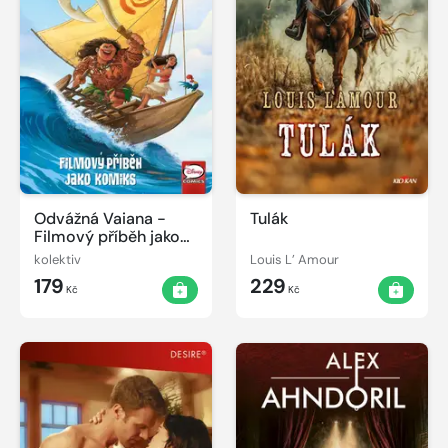
Odvážná Vaiana -
Tulák
Filmový příběh jako
komiks
kolektiv
Louis L’ Amour
179
229
Kč
Kč