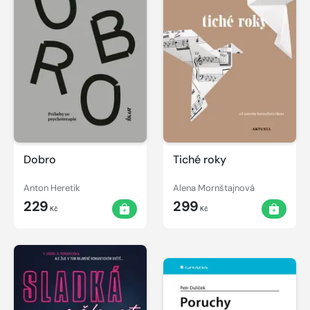
Dobro
Tiché roky
Anton Heretik
Alena Mornštajnová
229
299
Kč
Kč