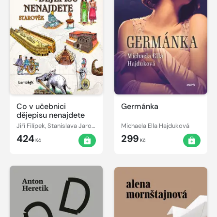
Co v učebnici
Germánka
dějepisu nenajdete
Jiří Filípek, Stanislava Jarolímková
Michaela Ella Hajduková
424
299
Kč
Kč