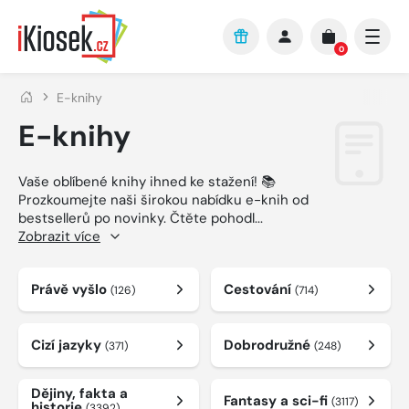
Přejít na hlavní obsah
0
E-knihy
E-knihy
Vaše oblíbené knihy ihned ke stažení! 📚
Prozkoumejte naši širokou nabídku e-knih od
bestsellerů po novinky. Čtěte pohodl
...
Zobrazit více
Právě vyšlo
Cestování
(126)
(714)
Cizí jazyky
Dobrodružné
(371)
(248)
Dějiny, fakta a
Fantasy a sci-fi
(3117)
historie
(3392)