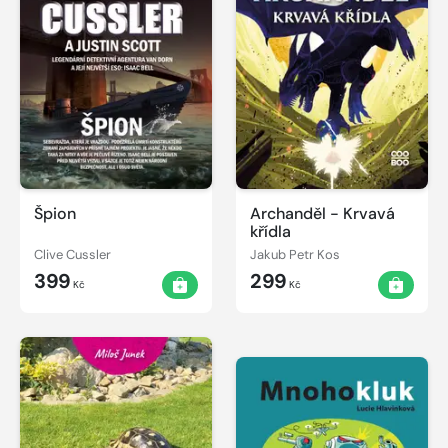
Špion
Archanděl - Krvavá
křídla
Clive Cussler
Jakub Petr Kos
399
299
Kč
Kč