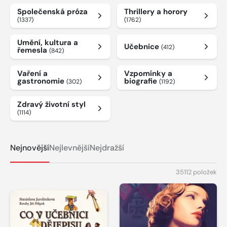
Společenská próza
Thrillery a horory
(1337)
(1762)
Umění, kultura a
Učebnice
(412)
řemesla
(842)
Vaření a
Vzpomínky a
gastronomie
biografie
(302)
(1192)
Zdravý životní styl
(1114)
Nejnovější
Nejlevnější
Nejdražší
35112 položek