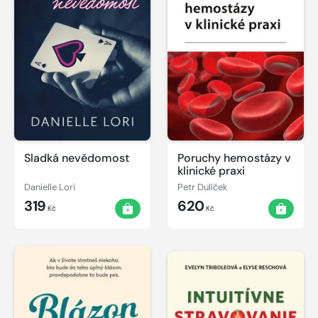
Sladká nevědomost
Poruchy hemostázy v
klinické praxi
Danielle Lori
Petr Dulíček
319
620
Kč
Kč