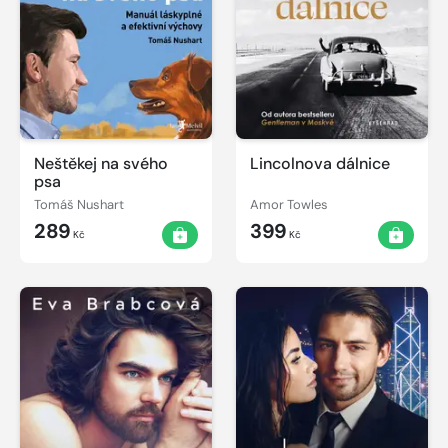
Neštěkej na svého
Lincolnova dálnice
psa
Tomáš Nushart
Amor Towles
289
399
Kč
Kč