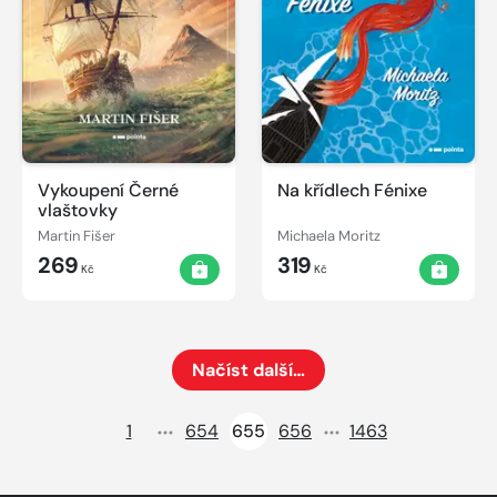
Vykoupení Černé
Na křídlech Fénixe
vlaštovky
Martin Fišer
Michaela Moritz
269
319
Kč
Kč
Načíst další…
Načte dalších 24 položek na aktuální stránku
1
654
655
656
1463