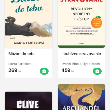
Blázon do teba
Intuitívne stravovanie
Marta Fartelová
Evelyn Tribole, Elyse Resch
269
459
Kč
Kč