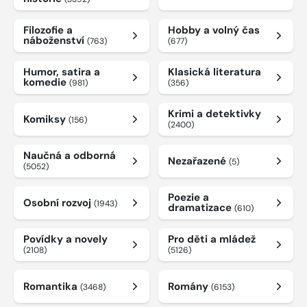
Filozofie a
Hobby a volný čas
náboženství
(763)
(677)
Humor, satira a
Klasická literatura
komedie
(981)
(356)
Krimi a detektivky
Komiksy
(156)
(2400)
Naučná a odborná
Nezařazené
(5)
(5052)
Poezie a
Osobní rozvoj
(1943)
dramatizace
(610)
Povídky a novely
Pro děti a mládež
(2108)
(5126)
Romantika
Romány
(3468)
(6153)