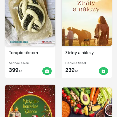
Terapie těstem
Ztráty a nálezy
Michaela Rau
Danielle Steel
399
239
Kč
Kč