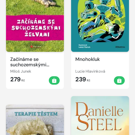
Začínáme se
Mnohokluk
suchozemskými
želvami
Miloš Junek
Lucie Hlavinková
279
239
Kč
Kč