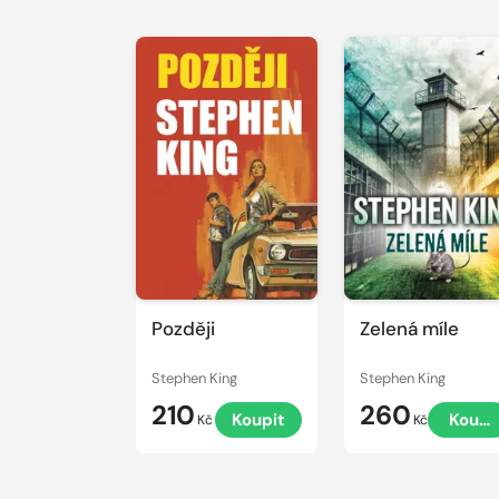
Později
Zelená míle
Stephen King
Stephen King
210
260
Koupit
Koupi
Kč
Kč