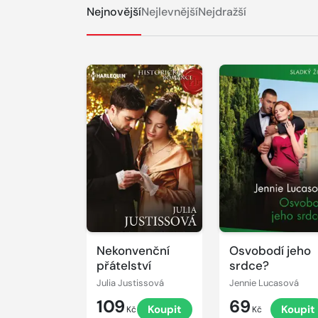
Nejnovější
Nejlevnější
Nejdražší
Nekonvenční
Osvobodí jeho
přátelství
srdce?
Julia Justissová
Jennie Lucasová
109
69
Koupit
Koupit
Kč
Kč