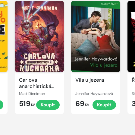
Carlova
Vila u jezera
Ř
anarchistická
kuchařka
Matt Dinniman
Jennifer Haywardová
S
519
69
Koupit
Koupit
Kč
Kč