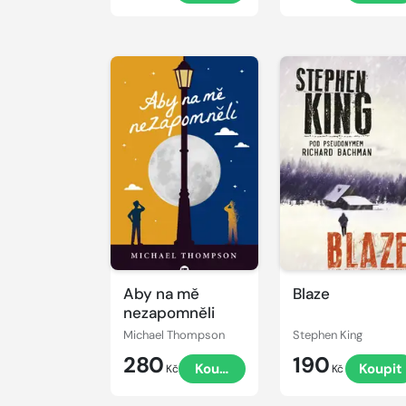
Aby na mě
Blaze
nezapomněli
Michael Thompson
Stephen King
280
190
Koupit
Koupit
Kč
Kč