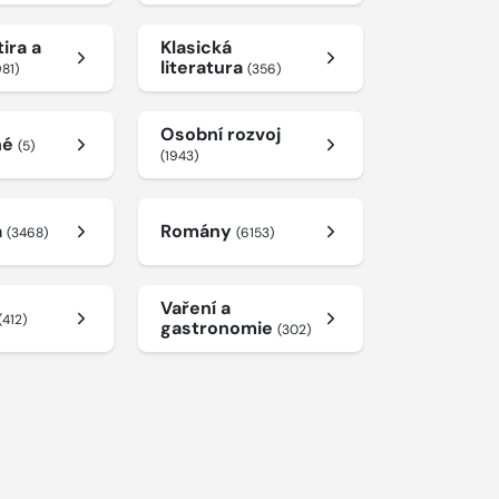
ira a
Klasická
literatura
981)
(356)
Osobní rozvoj
né
(5)
(1943)
a
Romány
(3468)
(6153)
Vaření a
(412)
gastronomie
(302)