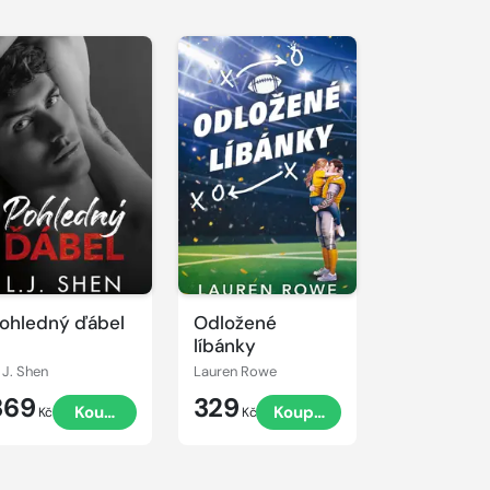
ohledný ďábel
Odložené
líbánky
. J. Shen
Lauren Rowe
369
329
Koupit
Koupit
Kč
Kč