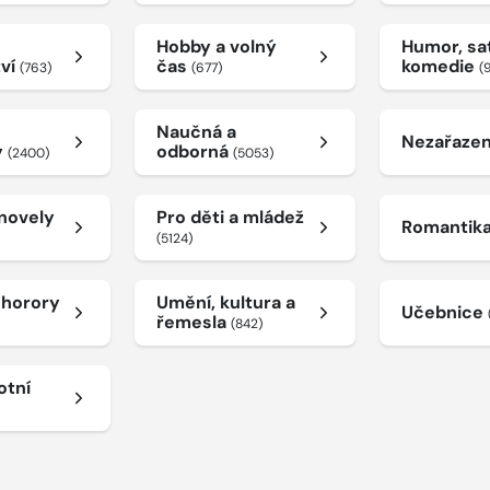
Hobby a volný
Humor, sat
tví
čas
komedie
(763)
(677)
(
Naučná a
Nezařaze
y
odborná
(2400)
(5053)
 novely
Pro děti a mládež
Romantik
(5124)
a horory
Umění, kultura a
Učebnice
řemesla
(842)
otní