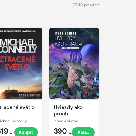
35110 položek
tracené světlo
Hviezdy ako
prach
ichael Connelly
Isaac Asimov
319
390
Koupit
Koupit
Kč
Kč