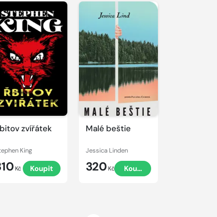
bitov zvířátek
Malé beštie
tephen King
Jessica Linden
310
320
Koupit
Koupit
Kč
Kč