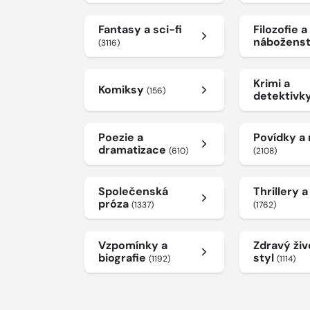
Fantasy a sci-fi
Filozofie a
nábožens
(3116)
Krimi a
Komiksy
(156)
detektivk
Poezie a
Povídky a
dramatizace
(610)
(2108)
Společenská
Thrillery 
próza
(1337)
(1762)
Vzpomínky a
Zdravý živ
biografie
styl
(1192)
(1114)