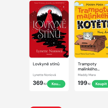
Lovkyně stínů
Trampoty
malinkého
kotěte – Nový
Lynette Noniová
Maddy Mara
domov
369
199
Koupit
Koupit
Kč
Kč