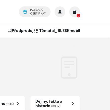
DÁRKOVÝ
CERTIFIKÁT
0
Předprodej
Témata
BLESKmobil
Dějiny, fakta a
žné
(248)
historie
(3392)