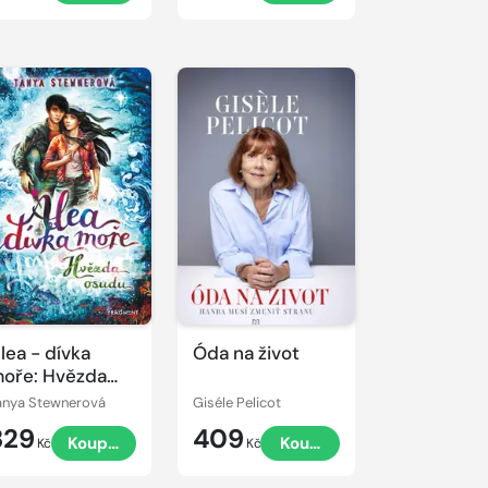
lea - dívka
Óda na život
oře: Hvězda
sudu
anya Stewnerová
Giséle Pelicot
329
409
Koupit
Koupit
Kč
Kč