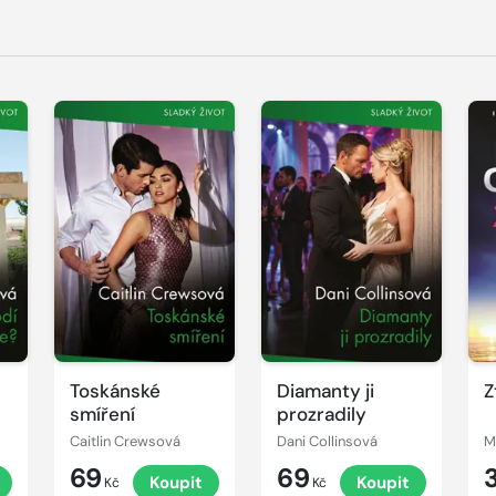
Toskánské
Diamanty ji
Z
smíření
prozradily
Caitlin Crewsová
Dani Collinsová
M
69
69
Koupit
Koupit
Kč
Kč