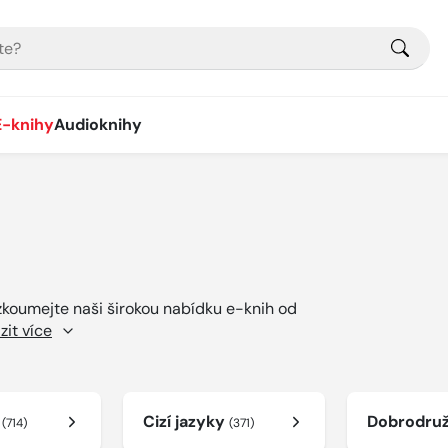
E-knihy
Audioknihy
ozkoumejte naši širokou nabídku e-knih od
zit více
í
Cizí jazyky
Dobrodru
(714)
(371)