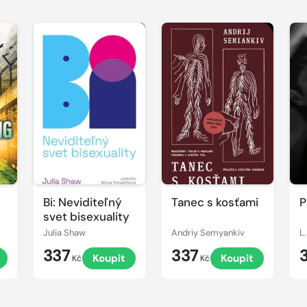
Bi: Neviditeľný
Tanec s kosťami
P
svet bisexuality
Julia Shaw
Andriy Semyankiv
L
337
337
t
Koupit
Koupit
Kč
Kč