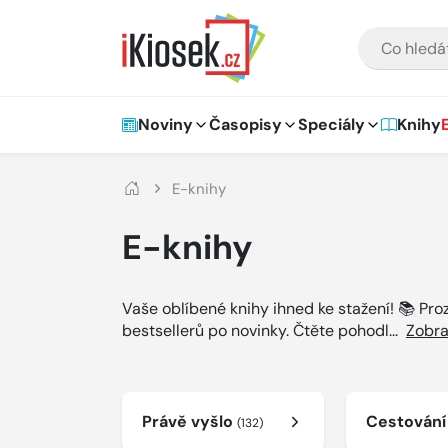
Přejít na hlavní obsah
VYHLEDÁVÁNÍ
Hlavní navigace
Noviny
Časopisy
Speciály
Knihy
E-knihy
E-knihy
Vaše oblíbené knihy ihned ke stažení! 📚 Pr
bestsellerů po novinky. Čtěte pohodl
...
Zobra
Právě vyšlo
Cestován
(132)