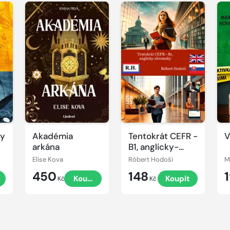
dy
Akadémia
Tentokrát CEFR -
V
arkána
B1, anglicky-
slovensky
Elise Kova
Róbert Hodoši
M
450
148
Koupit
Koupit
Kč
Kč