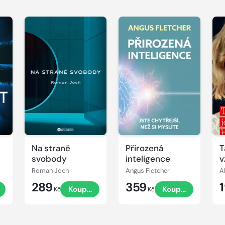
Na straně
Přirozená
T
svobody
inteligence
v
b
Roman Joch
Angus Fletcher
A
289
359
Koupit
Koupit
Kč
Kč