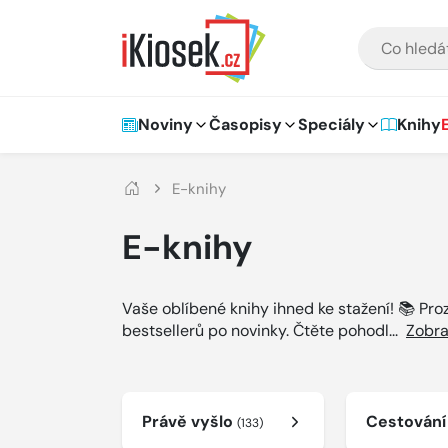
Přejít na hlavní obsah
VYHLEDÁVÁNÍ
Hlavní navigace
Noviny
Časopisy
Speciály
Knihy
E-knihy
E-knihy
Vaše oblíbené knihy ihned ke stažení! 📚 Pr
bestsellerů po novinky. Čtěte pohodl
...
Zobra
Právě vyšlo
Cestován
(133)