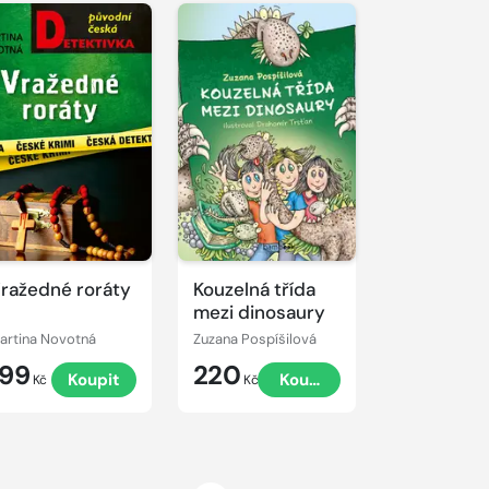
ražedné roráty
Kouzelná třída
mezi dinosaury
artina Novotná
Zuzana Pospíšilová
199
220
Koupit
Koupit
Kč
Kč