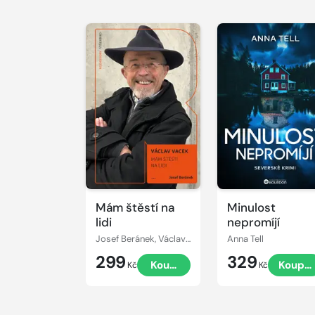
vesničce
Mám štěstí na
Minulost
lidi
nepromíjí
Josef Beránek, Václav Vacek
Anna Tell
299
329
Koupit
Koupit
Kč
Kč