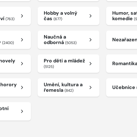
Hobby a volný
Humor, sat
tví
čas
komedie
(763)
(677)
(
Naučná a
Nezařaze
y
odborná
(2400)
(5053)
 novely
Pro děti a mládež
Romantik
(5125)
a horory
Umění, kultura a
Učebnice
řemesla
(842)
otní