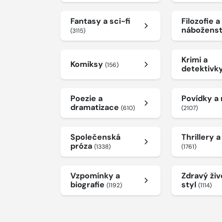
Fantasy a sci-fi
Filozofie a
nábožens
(3115)
Krimi a
Komiksy
(156)
detektivk
Poezie a
Povídky a
dramatizace
(610)
(2107)
Společenská
Thrillery 
próza
(1338)
(1761)
Vzpomínky a
Zdravý živ
biografie
styl
(1192)
(1114)