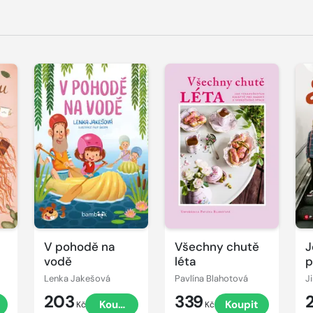
V pohodě na
Všechny chutě
J
vodě
léta
p
Lenka Jakešová
Pavlína Blahotová
J
203
339
Koupit
Koupit
Kč
Kč