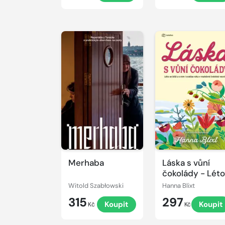
Merhaba
Láska s vůní
čokolády - Lét
se blíží a s ním i
Witold Szabłowski
Hanna Blixt
svatba roku v
315
297
Koupit
Koupit
malebné
Kč
Kč
švédské