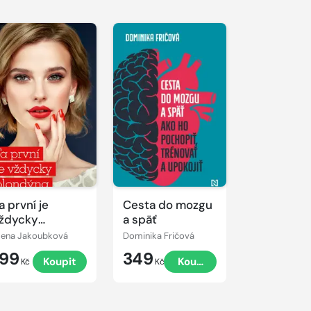
a první je
Cesta do mozgu
ždycky
a späť
londýna
lena Jakoubková
Dominika Fričová
199
349
Koupit
Koupit
Kč
Kč