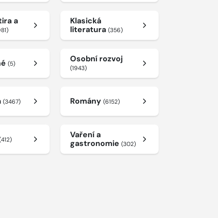
ira a
Klasická
literatura
981)
(356)
Osobní rozvoj
né
(5)
(1943)
a
Romány
(3467)
(6152)
Vaření a
(412)
gastronomie
(302)