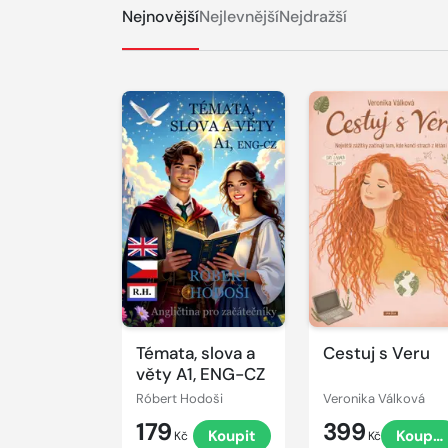
Nejnovější
Nejlevnější
Nejdražší
Témata, slova a
Cestuj s Veru
věty A1, ENG-CZ
Róbert Hodoši
Veronika Válková
179
399
Koupit
Koupit
Kč
Kč