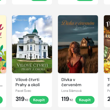
Vilové čtvrti
Dívka v
T
o
Prahy a okolí
červeném
z
Pavel Švec
Lora Slámová
P
319
119
Koupit
Koupit
Kč
Kč