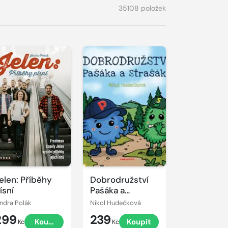
35108 položek
elen: Příběhy
Dobrodružství
ísní
Pašáka a
Strašáka
indra Polák
Nikol Hudečková
299
239
Koupit
Koupit
Kč
Kč