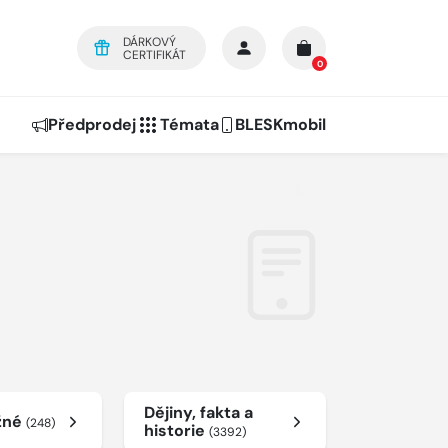
DÁRKOVÝ
CERTIFIKÁT
0
Předprodej
Témata
BLESKmobil
Dějiny, fakta a
žné
(248)
historie
(3392)