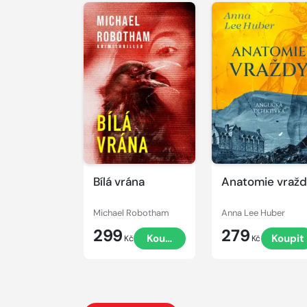
Bílá vrána
Anatomie vraž
Michael Robotham
Anna Lee Huber
299
279
Koupit
Koupit
Kč
Kč