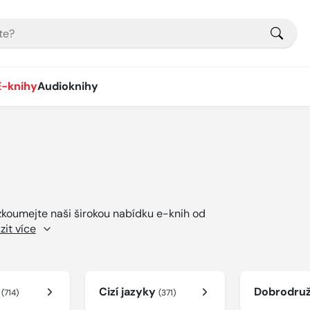
E-knihy
Audioknihy
ozkoumejte naši širokou nabídku e-knih od
zit více
í
Cizí jazyky
Dobrodru
(714)
(371)