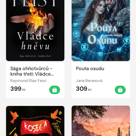
Sága ohňotvůrců -
Pouta osudu
kniha třetí: Vládce
hněvu
Raymond Elias Feist
Jana Beranová
399
309
Kč
Kč