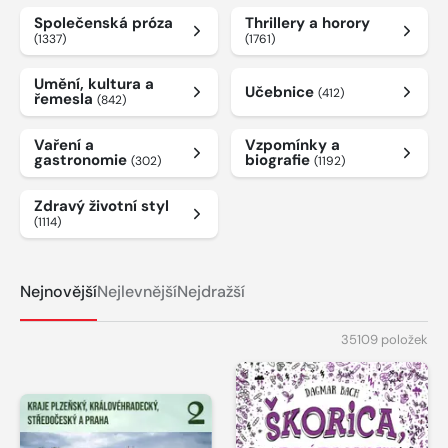
Společenská próza
Thrillery a horory
(1337)
(1761)
Umění, kultura a
Učebnice
(412)
řemesla
(842)
Vaření a
Vzpomínky a
gastronomie
biografie
(302)
(1192)
Zdravý životní styl
(1114)
Nejnovější
Nejlevnější
Nejdražší
35109 položek