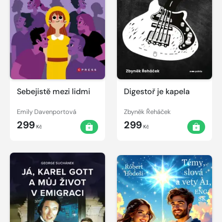
Sebejistě mezi lidmi
Digestoř je kapela
Emily Davenportová
Zbyněk Řeháček
299
299
Kč
Kč