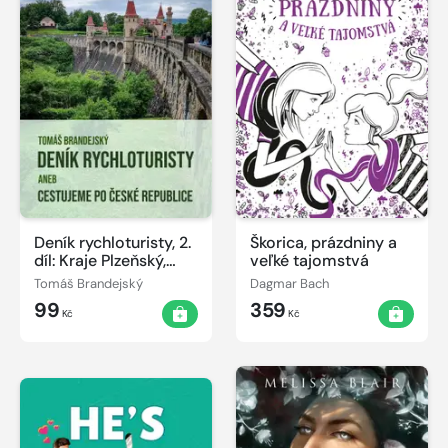
Deník rychloturisty, 2.
Škorica, prázdniny a
díl: Kraje Plzeňský,
veľké tajomstvá
Královéhradecký,
Tomáš Brandejský
Dagmar Bach
Středočeský a Praha
99
359
Kč
Kč