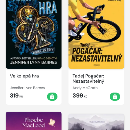
Velkolepá hra
Tadej Pogačar:
Nezastavitelný
Jennifer Lynn Barnes
Andy McGrath
319
399
Kč
Kč