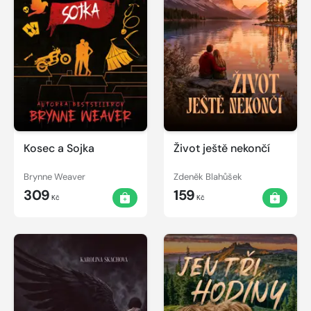
Kosec a Sojka
Život ještě nekončí
Brynne Weaver
Zdeněk Blahůšek
309
159
Kč
Kč