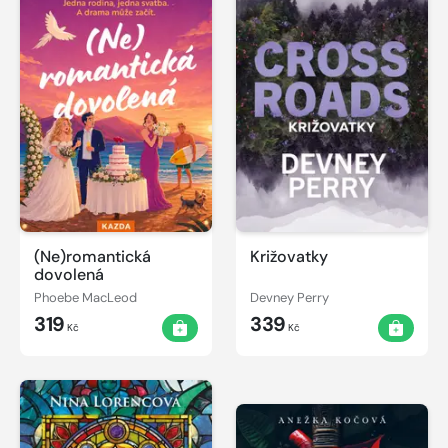
(Ne)romantická
Križovatky
dovolená
Phoebe MacLeod
Devney Perry
319
339
Kč
Kč