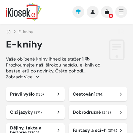
Přejít na hlavní obsah
0
E-knihy
E-knihy
Vaše oblíbené knihy ihned ke stažení! 📚
Prozkoumejte naši širokou nabídku e-knih od
bestsellerů po novinky. Čtěte pohodl
...
Zobrazit více
Právě vyšlo
Cestování
(135)
(714)
Cizí jazyky
Dobrodružné
(371)
(248)
Dějiny, fakta a
Fantasy a sci-fi
(3116)
historie
(3392)