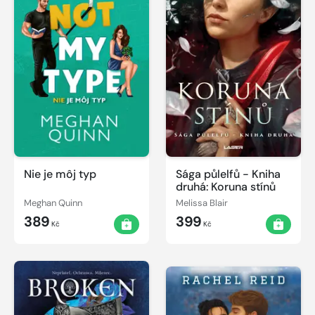
Nie je môj typ
Sága půlelfů - Kniha
druhá: Koruna stínů
Meghan Quinn
Melissa Blair
389
399
Kč
Kč