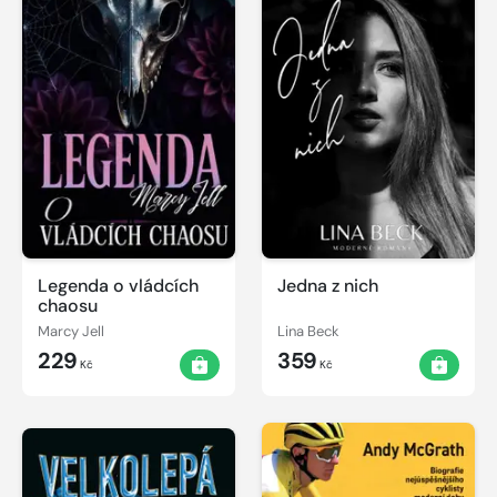
Legenda o vládcích
Jedna z nich
chaosu
Marcy Jell
Lina Beck
229
359
Kč
Kč