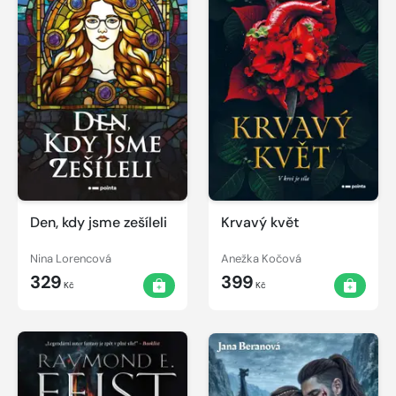
Den, kdy jsme zešíleli
Krvavý květ
Nina Lorencová
Anežka Kočová
329
399
Kč
Kč