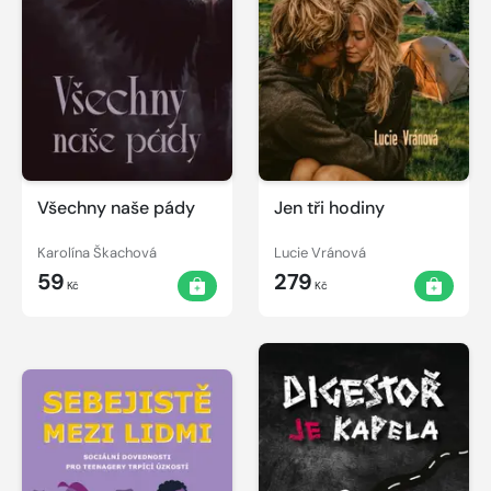
Všechny naše pády
Jen tři hodiny
Karolína Škachová
Lucie Vránová
59
279
Kč
Kč