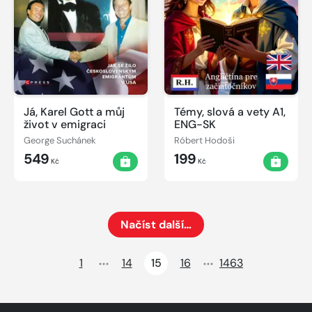
Já, Karel Gott a můj
Témy, slová a vety A1,
život v emigraci
ENG-SK
George Suchánek
Róbert Hodoši
549
199
Kč
Kč
Načíst další…
Načte dalších 24 položek na aktuální stránku
1
14
15
16
1463