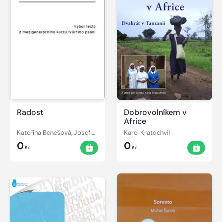
Radost
Dobrovolníkem v
Africe
Kateřina Benešová, Josef Beran
Karel Kratochvíl
0
0
Kč
Kč