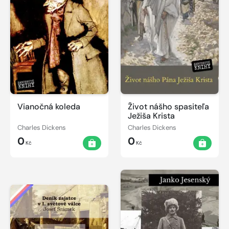
Vianočná koleda
Život nášho spasiteľa
Ježiša Krista
Charles Dickens
Charles Dickens
0
0
Kč
Kč