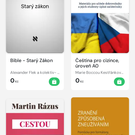
Bible - Starý Zákon
Čeština pro cizince,
úroveň A0
Alexander Flek a kolektiv- překlad
Marie Boccou Kestřánková, Jarmila Klaudysová
0
0
Kč
Kč