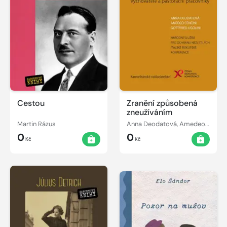
Cestou
Zranění způsobená
zneužíváním
Martin Rázus
Anna Deodatová, Amedeo Cencini, Gottfried Ugolini
0
0
Kč
Kč