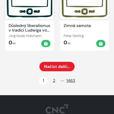
Důsledný liberalismus
Zimná samota
v tradici Ludwiga von
Misese
Jörg Guido Hülsmann
Peter Getting
0
0
Kč
Kč
Načíst další…
Načte dalších 24 položek na aktuální stránku
1
2
1463