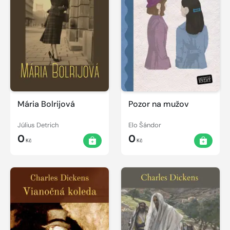
Mária Bolrijová
Pozor na mužov
Július Detrich
Elo Šándor
0
0
Kč
Kč