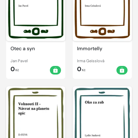
Otec a syn
Immortelly
Jan Pavel
Irma Geisslová
0
0
Kč
Kč