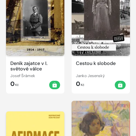
Deník zajatce v I.
Cestou k slobode
světové válce
Josef Šrámek
Janko Jesenský
0
0
Kč
Kč