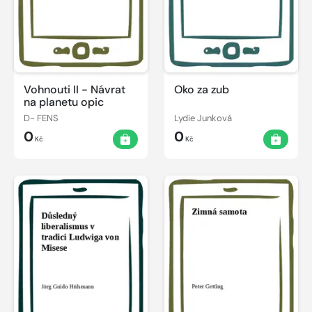
Vohnouti II - Návrat
Oko za zub
na planetu opic
D- FENS
Lydie Junková
0
0
Kč
Kč