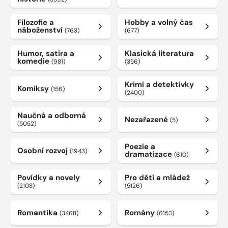
Filozofie a
Hobby a volný čas
náboženství
(763)
(677)
Humor, satira a
Klasická literatura
komedie
(981)
(356)
Krimi a detektivky
Komiksy
(156)
(2400)
Naučná a odborná
Nezařazené
(5)
(5052)
Poezie a
Osobní rozvoj
(1943)
dramatizace
(610)
Povídky a novely
Pro děti a mládež
(2108)
(5126)
Romantika
Romány
(3468)
(6153)