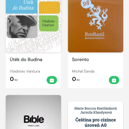
Útěk do Budína
Sorento
Vladislav Vančura
Michal Šanda
0
0
Kč
Kč