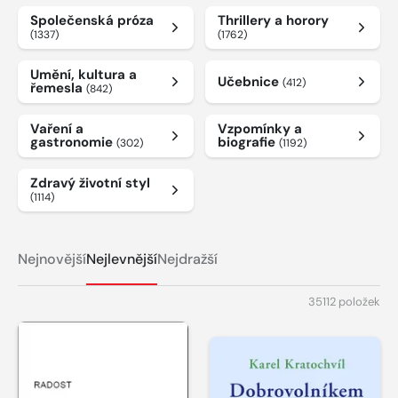
Společenská próza
Thrillery a horory
(1337)
(1762)
Umění, kultura a
Učebnice
(412)
řemesla
(842)
Vaření a
Vzpomínky a
gastronomie
biografie
(302)
(1192)
Zdravý životní styl
(1114)
Nejnovější
Nejlevnější
Nejdražší
35112 položek