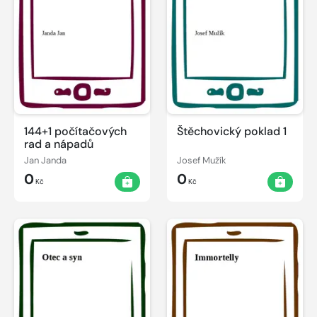
144+1 počítačových
Štěchovický poklad 1
rad a nápadů
Jan Janda
Josef Mužík
0
0
Kč
Kč