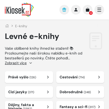
Přejít na hlavní obsah
0
E-knihy
Levné e-knihy
Vaše oblíbené knihy ihned ke stažení! 📚
Prozkoumejte naši širokou nabídku e-knih od
bestsellerů po novinky. Čtěte pohodl
...
Zobrazit více
Právě vyšlo
Cestování
(126)
(714)
Cizí jazyky
Dobrodružné
(371)
(248)
Dějiny, fakta a
Fantasy a sci-fi
(3117)
historie
(3392)