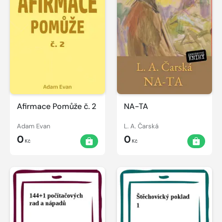
Afirmace Pomůže č. 2
NA-TA
Adam Evan
L. A. Čarská
0
0
Kč
Kč