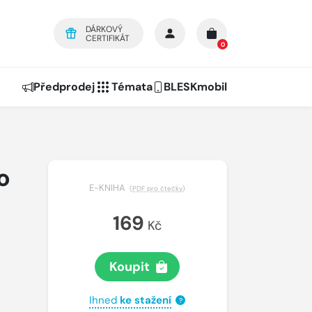
DÁRKOVÝ
CERTIFIKÁT
0
Předprodej
Témata
BLESKmobil
o
E-KNIHA
(
PDF pro čtečky
)
169
Kč
Koupit
Ihned
ke stažení
?