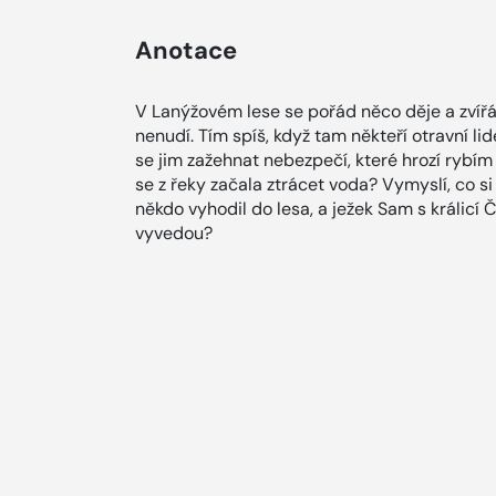
Anotace
V Lanýžovém lese se pořád něco děje a zvířá
nenudí. Tím spíš, když tam někteří otravní lidé
se jim zažehnat nebezpečí, které hrozí rybím
se z řeky začala ztrácet voda? Vymyslí, co s
někdo vyhodil do lesa, a ježek Sam s králicí Č
vyvedou?