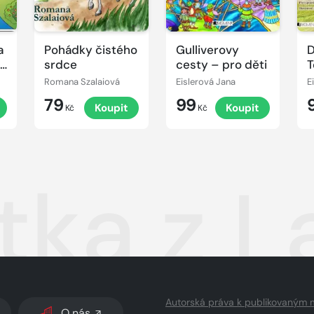
a
Pohádky čistého
Gulliverovy
D
vé
srdce
cesty – pro děti
T
p
Romana Szalaiová
Eislerová Jana
E
79
99
Koupit
Koupit
Kč
Kč
átka z 
Autorská práva k publikovaným 
O nás