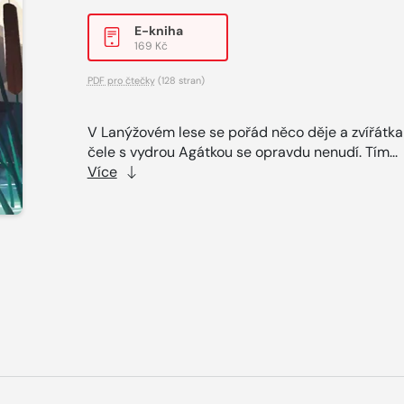
E-kniha
169 Kč
PDF pro čtečky
(128 stran)
V Lanýžovém lese se pořád něco děje a zvířátka
čele s vydrou Agátkou se opravdu nenudí. Tím...
Více