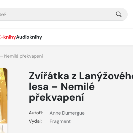
E-knihy
Audioknihy
 – Nemilé překvapení
Zvířátka z Lanýžovéh
lesa – Nemilé
překvapení
Autoři:
Anne Dumergue
Vydal:
Fragment