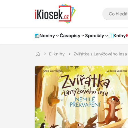
Přejít na hlavní obsah
VYHLEDÁVÁNÍ
Hlavní navigace
Noviny
Časopisy
Speciály
Knihy
E-knihy
Zvířátka z Lanýžového lesa