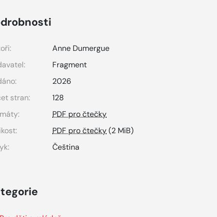
drobnosti
oři:
Anne Dumergue
avatel:
Fragment
dáno:
2026
et stran:
128
máty:
PDF pro čtečky
ikost:
PDF pro čtečky
(2 MiB)
yk:
Čeština
tegorie