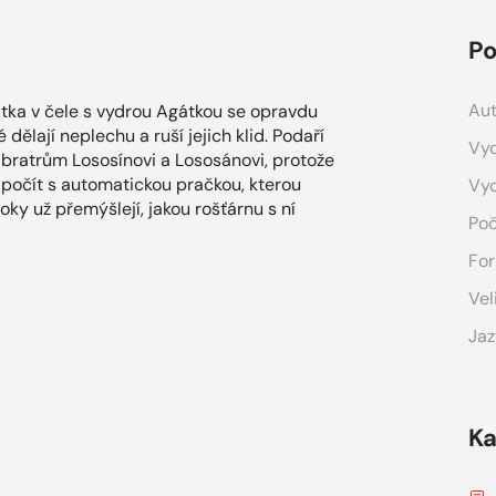
Po
Aut
tka v čele s vydrou Agátkou se opravdu
 dělají neplechu a ruší jejich klid. Podaří
Vyd
 bratrům Lososínovi a Lososánovi, protože
i počít s automatickou pračkou, kterou
Vy
oky už přemýšlejí, jakou rošťárnu s ní
Poč
For
Vel
Jaz
Ka