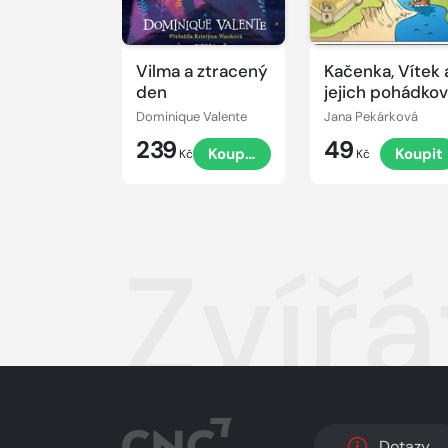
Vilma a ztracený
Kačenka, Vítek 
den
jejich pohádko
dobrodružství
Dominique Valente
Jana Pekárková
239
49
Koupit
Koupit
Kč
Kč
Zvíř
Dotazy