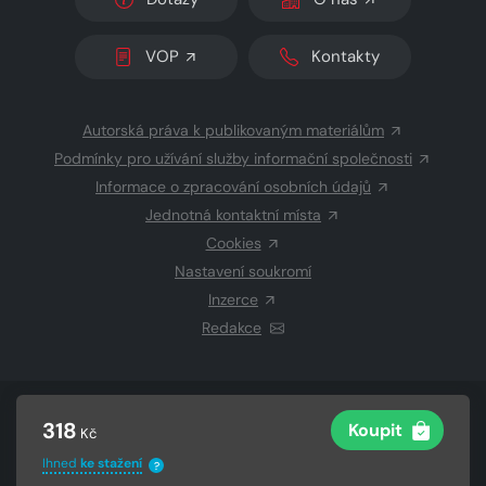
VOP
Kontakty
Autorská práva k publikovaným materiálům
Podmínky pro užívání služby informační společnosti
Informace o zpracování osobních údajů
Jednotná kontaktní místa
Cookies
Nastavení soukromí
Inzerce
Redakce
© 2026 Copyright
CZECH NEWS CENTER a.s.
a dodavatelé
318
Koupit
Kč
obsahu
Vysázeno
Grand IT s.r.o.
Ihned
ke stažení
?