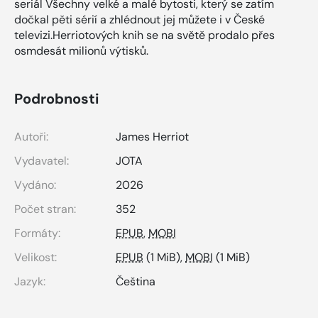
seriál Všechny velké a malé bytosti, který se zatím
dočkal pěti sérií a zhlédnout jej můžete i v České
televizi.Herriotových knih se na světě prodalo přes
osmdesát milionů výtisků.
Podrobnosti
Autoři:
James Herriot
Vydavatel:
JOTA
Vydáno:
2026
Počet stran:
352
Formáty:
EPUB
,
MOBI
Velikost:
EPUB
(1 MiB),
MOBI
(1 MiB)
Jazyk:
Čeština