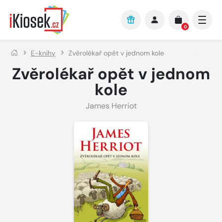
Přejít na hlavní obsah
0
E-knihy
Zvěrolékař opět v jednom kole
Zvěrolékař opět v jednom
kole
James Herriot