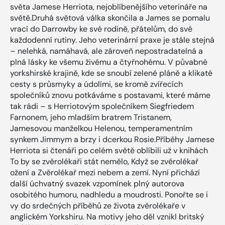
světa Jamese Herriota, nejoblíbenějšího veterináře na
světě.Druhá světová válka skončila a James se pomalu
vrací do Darrowby ke své rodině, přátelům, do své
každodenní rutiny. Jeho veterinární praxe je stále stejná
– nelehká, namáhavá, ale zároveň nepostradatelná a
plná lásky ke všemu živému a čtyřnohému. V půvabné
yorkshirské krajině, kde se snoubí zelené pláně a klikaté
cesty s průsmyky a údolími, se kromě zvířecích
společníků znovu potkáváme s postavami, které máme
tak rádi – s Herriotovým společníkem Siegfriedem
Farnonem, jeho mladším bratrem Tristanem,
Jamesovou manželkou Helenou, temperamentním
synkem Jimmym a brzy i dcerkou Rosie.Příběhy Jamese
Herriota si čtenáři po celém světě oblíbili už v knihách
To by se zvěrolékaři stát nemělo, Když se zvěrolékař
ožení a Zvěrolékař mezi nebem a zemí. Nyní přichází
další úchvatný svazek vzpomínek plný autorova
osobitého humoru, nadhledu a moudrosti. Ponořte se i
vy do srdečných příběhů ze života zvěrolékaře v
anglickém Yorkshiru. Na motivy jeho děl vznikl britský