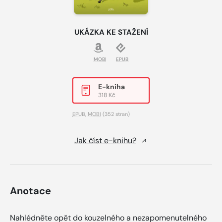
UKÁZKA KE STAŽENÍ
MOBI
EPUB
E-kniha
318 Kč
EPUB
,
MOBI
(352 stran)
Jak číst e-knihu?
Anotace
Nahlédněte opět do kouzelného a nezapomenutelného