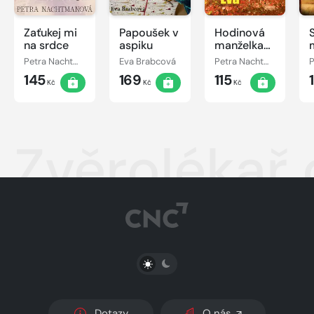
Zaťukej mi
Papoušek v
Hodinová
na srdce
aspiku
manželka
Eva
Petra Nachtmanová
Eva Brabcová
Petra Nachtmanová
145
169
115
Kč
Kč
Kč
Zvěrolékař 
PŘEPNOUT SVĚTLÝ/TMAVÝ REŽIM
Dotazy
O nás