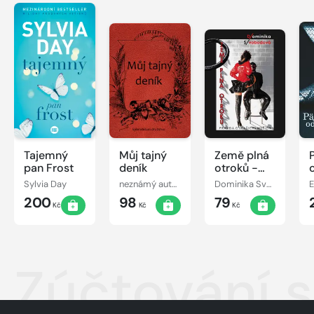
Tajemný
Můj tajný
Země plná
pan Frost
deník
otroků -
Pravda o
Sylvia Day
neznámý autor
Dominika Svobodová
E
(vašich)
200
98
79
mužích
Kč
Kč
Kč
Zúčtování 