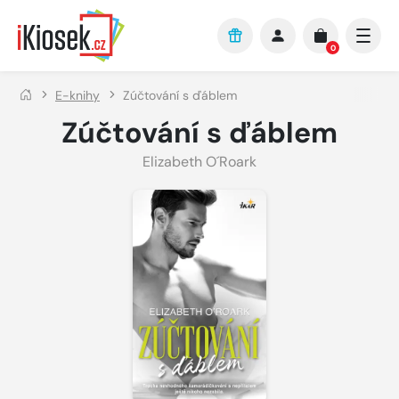
Přejít na hlavní obsah
0
E-knihy
Zúčtování s ďáblem
Zúčtování s ďáblem
Elizabeth O´Roark