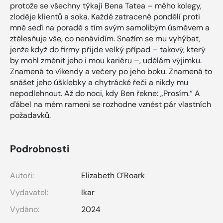
protože se všechny týkají Bena Tatea – mého kolegy,
zloděje klientů a soka. Každé zatracené pondělí proti
mně sedí na poradě s tím svým samolibým úsměvem a
ztělesňuje vše, co nenávidím. Snažím se mu vyhýbat,
jenže když do firmy přijde velký případ – takový, který
by mohl změnit jeho i mou kariéru –, udělám výjimku.
Znamená to víkendy a večery po jeho boku. Znamená to
snášet jeho úšklebky a chytrácké řeči a nikdy mu
nepodlehnout. Až do noci, kdy Ben řekne: „Prosím.“ A
ďábel na mém rameni se rozhodne vznést pár vlastních
požadavků.
Podrobnosti
Autoři:
Elizabeth O´Roark
Vydavatel:
Ikar
Vydáno:
2024