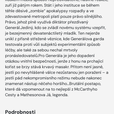
zuří již pátým rokem. Stát i jeho instituce se během
téhle děsivé „zombie“ apokalypsy rozpadly a ve
zdevastované metropoli platí pouze právo silnějšího.
Právo, jehož plně využívá diktátor přezdívaný
Generál.Jediný, kdo se zvládl novému systému vzepřít,
je bezejmenný devatenáctiletý mladík. Ten nejenže
unikl z přísně střežené věznice, kde Generálova garda
testovala proti vůli subjektů experimentální způsob
léčby, ale také za sebou nechal mrtvoly
pronásledovatelů.Pro Generála je jeho dopadení
otázkou vnitřní bezpečnosti, jenže z honu na prchající
kořist se brzy stává krvavý masakr. Přitom není jasné,
jestli po nevyhlášené válce nezůstanou jen poražení – a
jestli pád nekompromisního režimu nebude nakonec
znamenat nástup něčeho horšího…Brutální postapo,
které dá vzpomenout na to nejlepší z McCarthyho
Cesty a Mathesonova Já, legenda.
Podrobnosti