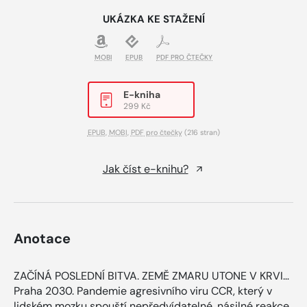
UKÁZKA KE STAŽENÍ
MOBI
EPUB
PDF PRO ČTEČKY
E-kniha
299 Kč
EPUB
,
MOBI
,
PDF pro čtečky
(216 stran)
Jak číst e-knihu?
Anotace
ZAČÍNÁ POSLEDNÍ BITVA. ZEMĚ ZMARU UTONE V KRVI…
Praha 2030. Pandemie agresivního viru CCR, který v
lidském mozku spouští nepředvídatelné, násilné reakce,