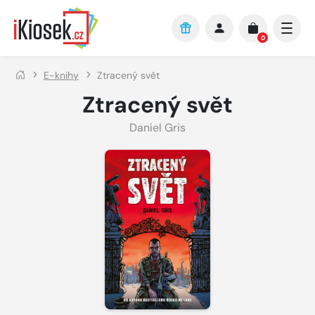
Přejít na hlavní obsah
0
E-knihy
Ztracený svět
Ztracený svět
Daniel Gris