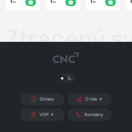
1
1
1
Kč
Kč
Kč
Ztracený s
PŘEPNOUT SVĚTLÝ/TMAVÝ REŽIM
Dotazy
O nás
VOP
Kontakty