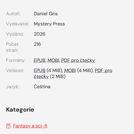
Autoři:
Daniel Gris
Vydavatel:
Mystery Press
Vydáno:
2026
Počet
216
stran:
Formáty:
EPUB
,
MOBI
,
PDF pro čtečky
Velikost:
EPUB
(4 MiB),
MOBI
(4 MiB),
PDF pro
čtečky
(2 MiB)
Jazyk:
Čeština
Kategorie
Fantasy a sci-fi