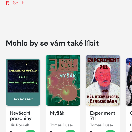
Sci-fi
Mohlo by se vám také líbit
Nevšední
Myšák
Experiment
prázdniny
711
Jiří Posselt
Tomáš Dušek
Tomáš Dušek
H