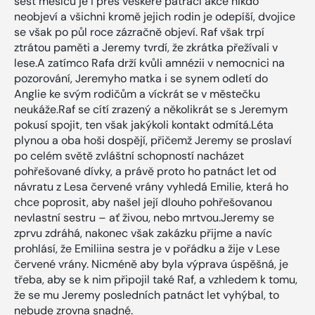
šest měsíců je i přes veškeré pátrací akce nikdo
neobjeví a všichni kromě jejich rodin je odepíší, dvojice
se však po půl roce zázračně objeví. Raf však trpí
ztrátou paměti a Jeremy tvrdí, že zkrátka přežívali v
lese.A zatímco Rafa drží kvůli amnézii v nemocnici na
pozorování, Jeremyho matka i se synem odletí do
Anglie ke svým rodičům a víckrát se v městečku
neukáže.Raf se cítí zrazený a několikrát se s Jeremym
pokusí spojit, ten však jakýkoli kontakt odmítá.Léta
plynou a oba hoši dospějí, přičemž Jeremy se proslaví
po celém světě zvláštní schopností nacházet
pohřešované dívky, a právě proto ho patnáct let od
návratu z Lesa červené vrány vyhledá Emilie, která ho
chce poprosit, aby našel její dlouho pohřešovanou
nevlastní sestru – ať živou, nebo mrtvou.Jeremy se
zprvu zdráhá, nakonec však zakázku přijme a navíc
prohlásí, že Emiliina sestra je v pořádku a žije v Lese
červené vrány. Nicméně aby byla výprava úspěšná, je
třeba, aby se k nim připojil také Raf, a vzhledem k tomu,
že se mu Jeremy posledních patnáct let vyhýbal, to
nebude zrovna snadné.