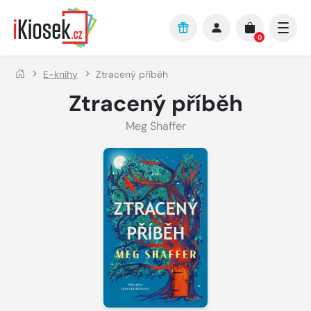
Přejít na hlavní obsah
0
E-knihy
Ztracený příběh
Ztracený příběh
Meg Shaffer