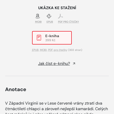
UKÁZKA KE STAŽENÍ
MOBI
EPUB
PDF PRO ČTEČKY
E-kniha
399 Kč
EPUB
,
MOBI
,
PDF pro čtečky
(368 stran)
Jak číst e-knihu?
Anotace
V Západní Virginii se v Lese červené vrány ztratí dva
čtrnáctiletí chlapci a zároveň nejlepší kamarádi. Celých