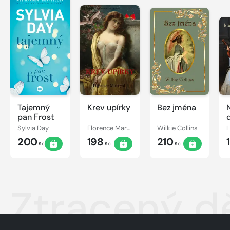
Tajemný
Krev upírky
Bez jména
pan Frost
Sylvia Day
Florence Marryat
Wilkie Collins
200
198
210
Kč
Kč
Kč
Ztracený d