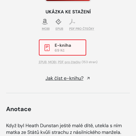
UKÁZKA KE STAŽENÍ
MOBI
EPUB
PDF PRO ČTEČKY
E-kniha
69 Kč
EPUB
,
MOBI
,
PDF pro čtečky
(153 stran)
Jak číst e-knihu?
Anotace
Když byl Heath Dunstan ještě malé dítě, utekla s ním
matka ze Států kvůli strachu z násilnického manžela.