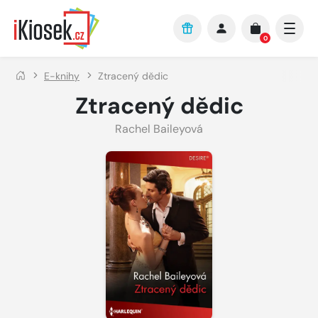
Přejít na hlavní obsah
0
E-knihy
Ztracený dědic
Ztracený dědic
Rachel Baileyová