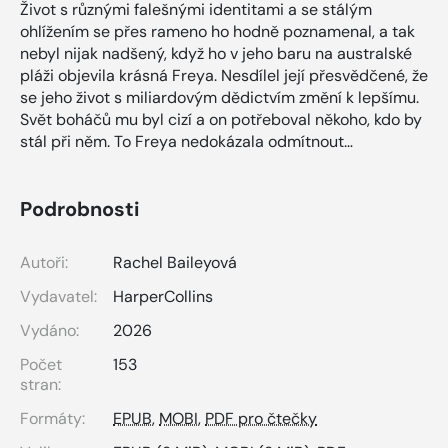
Život s různými falešnými identitami a se stálým
ohlížením se přes rameno ho hodně poznamenal, a tak
nebyl nijak nadšený, když ho v jeho baru na australské
pláži objevila krásná Freya. Nesdílel její přesvědčené, že
se jeho život s miliardovým dědictvím změní k lepšímu.
Svět boháčů mu byl cizí a on potřeboval někoho, kdo by
stál při něm. To Freya nedokázala odmítnout…
Podrobnosti
Autoři:
Rachel Baileyová
Vydavatel:
HarperCollins
Vydáno:
2026
Počet
153
stran:
Formáty:
EPUB
,
MOBI
,
PDF pro čtečky