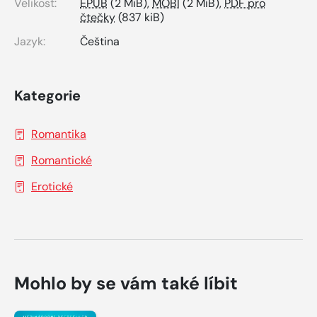
Velikost:
EPUB
(2 MiB),
MOBI
(2 MiB),
PDF pro
čtečky
(837 kiB)
Jazyk:
Čeština
Kategorie
Romantika
Romantické
Erotické
Mohlo by se vám také líbit