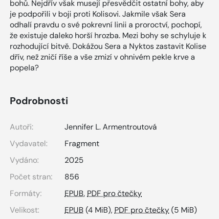
bohů. Nejdřív však musejí přesvědčit ostatní bohy, aby
je podpořili v boji proti Kolisovi. Jakmile však Sera
odhalí pravdu o své pokrevní linii a proroctví, pochopí,
že existuje daleko horší hrozba. Mezi bohy se schyluje k
rozhodující bitvě. Dokážou Sera a Nyktos zastavit Kolise
dřív, než zničí říše a vše zmizí v ohnivém pekle krve a
popela?
Podrobnosti
Autoři:
Jennifer L. Armentroutová
Vydavatel:
Fragment
Vydáno:
2025
Počet stran:
856
Formáty:
EPUB
,
PDF pro čtečky
Velikost:
EPUB
(4 MiB),
PDF pro čtečky
(5 MiB)