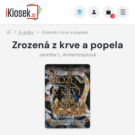
Přejít na hlavní obsah
0
E-knihy
Zrozená z krve a popela
Zrozená z krve a popela
Jennifer L. Armentroutová