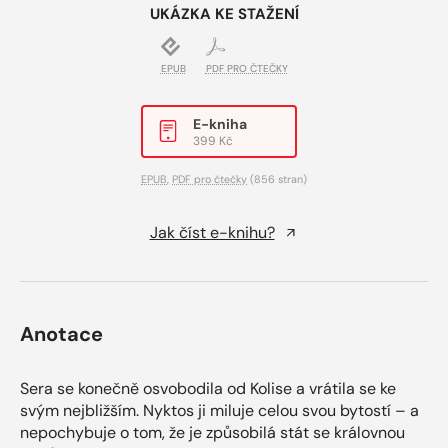
UKÁZKA KE STAŽENÍ
EPUB
PDF PRO ČTEČKY
E-kniha
399 Kč
EPUB
,
PDF pro čtečky
(856 stran)
Jak číst e-knihu?
Anotace
Sera se konečně osvobodila od Kolise a vrátila se ke
svým nejbližším. Nyktos ji miluje celou svou bytostí – a
nepochybuje o tom, že je způsobilá stát se královnou