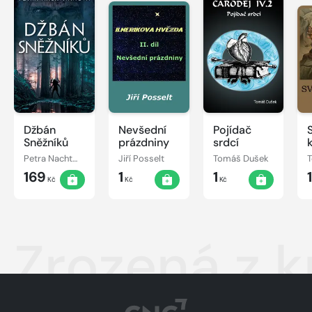
Džbán
Nevšední
Pojídač
Sněžníků
prázdniny
srdcí
Petra Nachtmanová
Jiří Posselt
Tomáš Dušek
169
1
1
Kč
Kč
Kč
Zrozená z k