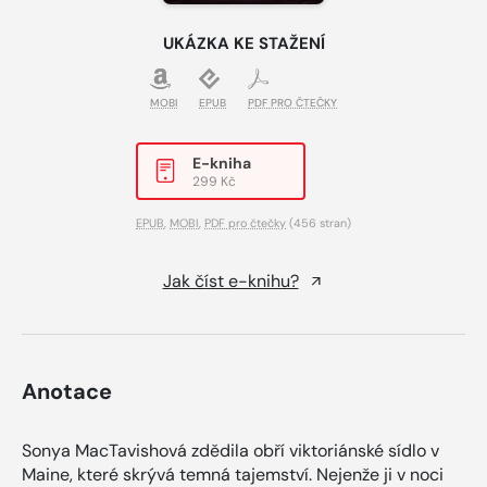
UKÁZKA KE STAŽENÍ
MOBI
EPUB
PDF PRO ČTEČKY
E-kniha
299 Kč
EPUB
,
MOBI
,
PDF pro čtečky
(456 stran)
Jak číst e-knihu?
Anotace
Sonya MacTavishová zdědila obří viktoriánské sídlo v
Maine, které skrývá temná tajemství. Nejenže ji v noci