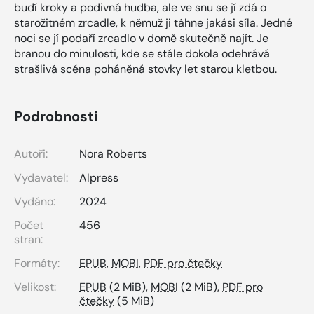
budí kroky a podivná hudba, ale ve snu se jí zdá o
starožitném zrcadle, k němuž ji táhne jakási síla. Jedné
noci se jí podaří zrcadlo v domě skutečně najít. Je
branou do minulosti, kde se stále dokola odehrává
strašlivá scéna poháněná stovky let starou kletbou.
Podrobnosti
Autoři:
Nora Roberts
Vydavatel:
Alpress
Vydáno:
2024
Počet
456
stran:
Formáty:
EPUB
,
MOBI
,
PDF pro čtečky
Velikost:
EPUB
(2 MiB),
MOBI
(2 MiB),
PDF pro
čtečky
(5 MiB)