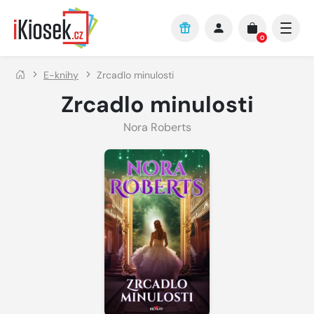
Přejít na hlavní obsah
0
E-knihy
Zrcadlo minulosti
Zrcadlo minulosti
Nora Roberts