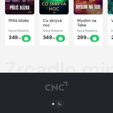
Příliš blízko
Co skrývá
Myslím na
noc
Tebe
Nora Roberts
Nora Roberts
Nora Roberts
N
349
349
299
Kč
Kč
Kč
Zrcadlo min
PŘEPNOUT SVĚTLÝ/TMAVÝ REŽIM