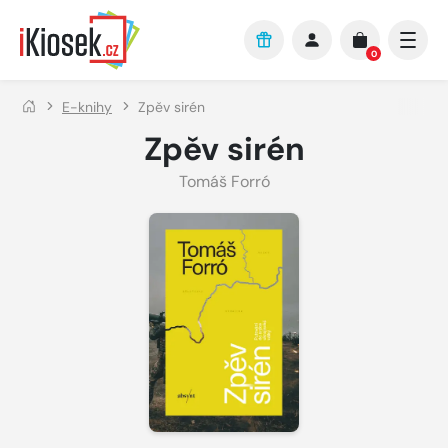
Přejít na hlavní obsah
0
E-knihy
Zpěv sirén
Zpěv sirén
Tomáš Forró