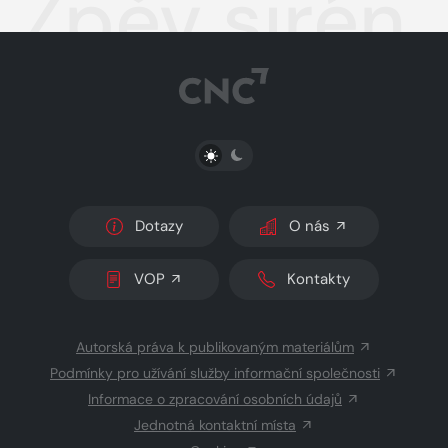
Zpěv sirén
PŘEPNOUT SVĚTLÝ/TMAVÝ REŽIM
Dotazy
O nás
VOP
Kontakty
Autorská práva k publikovaným materiálům
Podmínky pro užívání služby informační společnosti
Informace o zpracování osobních údajů
Jednotná kontaktní místa