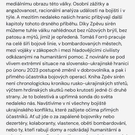
mediálnímu obrazu této války. Osobní zážitky a
angažovanost, racionální analýza událostí na bojišti i v
týle. A mezitím nedaleko našich hranic přibývají další
kapitoly tohoto drsného příběhu. Díky Zpěvu sirén
můžeme tuhle válku nahlédnout bez růžových brýlí, bez
patosu a mýtů, jimiž je opředená. Tomáš Forró pracuje
na celé šíři bojové linie, v bombardovaných městech,
mezi vojáky v zákopech i mezi hladovějícími civilisty
odkázanými na humanitární pomoc. Z novináře se pod
vlivem extrémní situace na slovensko-ukrajinské hranici
po únoru 2023 postupně změnil v dobrovolníka, a pak i
přímého účastníka bojových operací. Kniha Zpěv sirén
není chronologickou kronikou rusko-ukrajinských střetů,
výčtem hrdinských skutků nebo krutosti jedné či druhé
strany. Je to bolestivá a upřímná sonda do světa
nedaleko nás. Navštívíme v ní všechny bojiště
ukrajinského konfliktu, které zažijete očima přímých
účastníků. Ať už jde o za zapálené bojovníky nebo
dezertéry, kolaboranty, vlastence, oběti bombardování,
nebo ty, kteří rabují domy a rozkrádají humanitární a