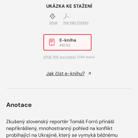
UKÁZKA KE STAŽENÍ
EPUB
PDF PRO ČTEČKY
E-kniha
410 Kč
EPUB
,
PDF pro čtečky
(598 stran)
Jak číst e-knihu?
Anotace
Zkušený slovenský reportér Tomáš Forró přináší
nepřikrášlený, mnohostranný pohled na konflikt
probíhající na Ukrajině, který se vymyká běžnému