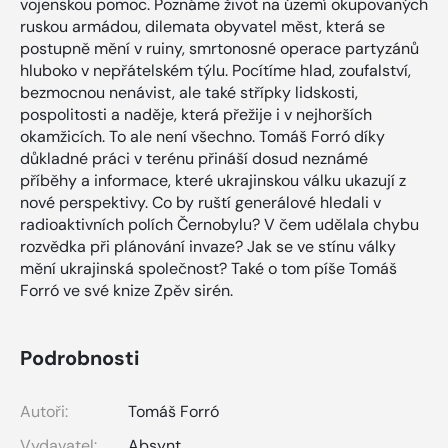
vojenskou pomoc. Poznáme život na území okupovaných
ruskou armádou, dilemata obyvatel měst, která se
postupně mění v ruiny, smrtonosné operace partyzánů
hluboko v nepřátelském týlu. Pocítíme hlad, zoufalství,
bezmocnou nenávist, ale také střípky lidskosti,
pospolitosti a naděje, která přežije i v nejhorších
okamžicích. To ale není všechno. Tomáš Forró díky
důkladné práci v terénu přináší dosud neznámé
příběhy a informace, které ukrajinskou válku ukazují z
nové perspektivy. Co by ruští generálové hledali v
radioaktivních polích Černobylu? V čem udělala chybu
rozvědka při plánování invaze? Jak se ve stínu války
mění ukrajinská společnost? Také o tom píše Tomáš
Forró ve své knize Zpěv sirén.
Podrobnosti
Autoři:
Tomáš Forró
Vydavatel:
Absynt