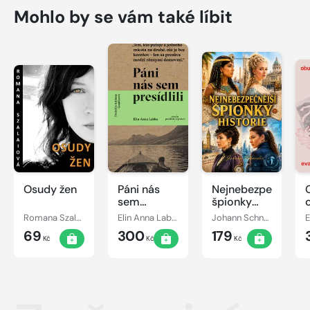
Mohlo by se vám také líbit
Osudy žen
Páni nás
Nejnebezpečnější
sem
špionky
presídlili
historie
Romana Szalaiová
Elin Anna Labba
Johann Schneider
E
69
300
179
Kč
Kč
Kč