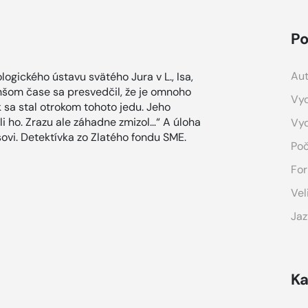
Po
Aut
ogického ústavu svätého Jura v L., Isa,
dlhšom čase sa presvedčil, že je omnoho
Vyd
k sa stal otrokom tohoto jedu. Jeho
ali ho. Zrazu ale záhadne zmizol…“ A úloha
Vy
ovi. Detektívka zo Zlatého fondu SME.
Poč
For
Vel
Jaz
Ka