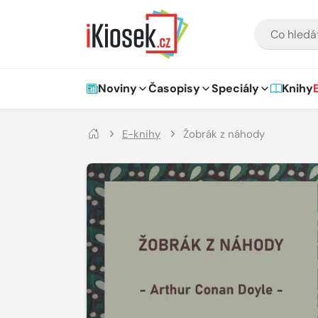
Přejít na hlavní obsah
VYHLEDÁVÁNÍ
Hlavní navigace
Noviny
Časopisy
Speciály
Knihy
E-knihy
Žobrák z náhody