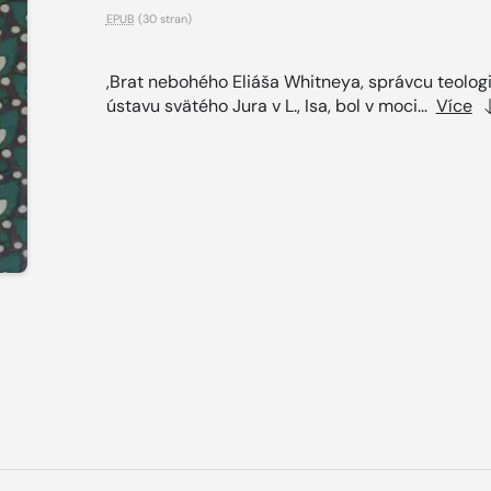
EPUB
(30 stran)
,Brat nebohého Eliáša Whitneya, správcu teolog
ústavu svätého Jura v L., Isa, bol v moci...
Více