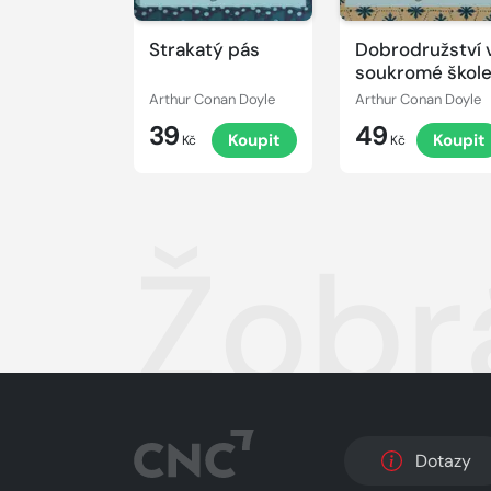
Strakatý pás
Dobrodružství 
soukromé škol
Arthur Conan Doyle
Arthur Conan Doyle
39
49
Koupit
Koupit
Kč
Kč
Žobr
Dotazy