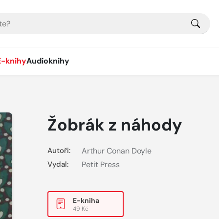
E-knihy
Audioknihy
Žobrák z náhody
Autoři:
Arthur Conan Doyle
Vydal:
Petit Press
E-kniha
49 Kč