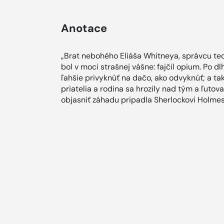
Anotace
„Brat nebohého Eliáša Whitneya, správcu teol
bol v moci strašnej vášne: fajčil opium. Po 
ľahšie privyknúť na dačo, ako odvyknúť; a ta
priatelia a rodina sa hrozily nad tým a ľutov
objasniť záhadu pripadla Sherlockovi Holmes