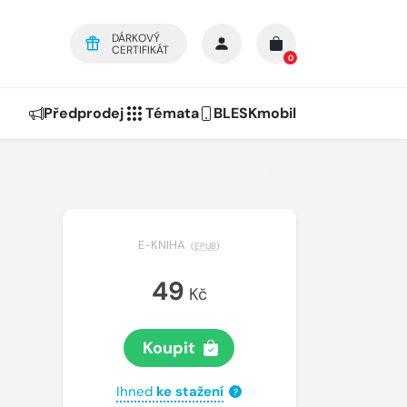
DÁRKOVÝ
CERTIFIKÁT
0
Předprodej
Témata
BLESKmobil
E-KNIHA
(
EPUB
)
49
Kč
Koupit
Ihned
ke stažení
?