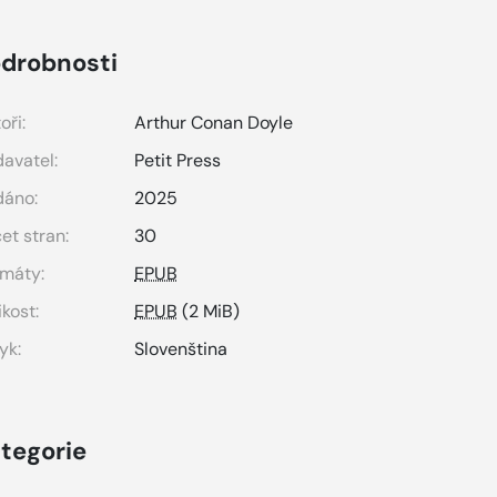
drobnosti
oři:
Arthur Conan Doyle
avatel:
Petit Press
dáno:
2025
et stran:
30
máty:
EPUB
ikost:
EPUB
(2 MiB)
yk:
Slovenština
tegorie