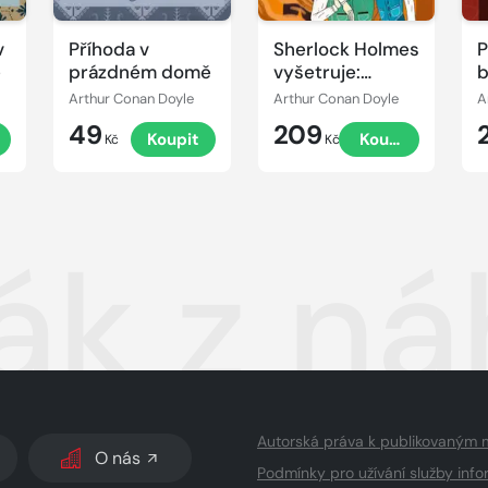
v
Příhoda v
Sherlock Holmes
P
e
prázdném domě
vyšetruje:
b
Diablovo
Arthur Conan Doyle
Arthur Conan Doyle
A
kopýtko
49
209
Koupit
Koupit
Kč
Kč
ák z n
Autorská práva k publikovaným 
O nás
Podmínky pro užívání služby info