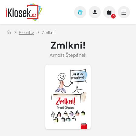
Přejít na hlavní obsah
0
E-knihy
Zmlkni!
Zmlkni!
Arnošt Štěpánek