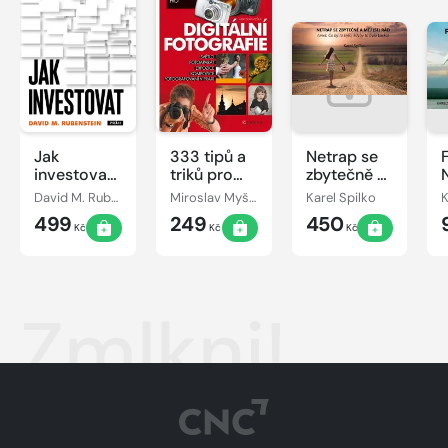
Jak
333 tipů a
Netrap se
investovat:
triků pro
zbytečně a
Rozhovory
digitální
měj (se)
j
David M. Rubenstein
Miroslav Myška
Karel Spilko
K
s mistry
fotografii
rád aneb
499
249
450
oboru
co by to
Kč
Kč
Kč
bylo, kdyby
to byla
láska
Zmlkni!