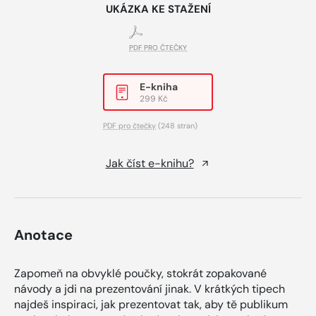
UKÁZKA KE STAŽENÍ
PDF PRO ČTEČKY
E-kniha
299 Kč
PDF pro čtečky
(248 stran)
Jak číst e-knihu?
Anotace
Zapomeň na obvyklé poučky, stokrát zopakované
návody a jdi na prezentování jinak. V krátkých tipech
najdeš inspiraci, jak prezentovat tak, aby tě publikum