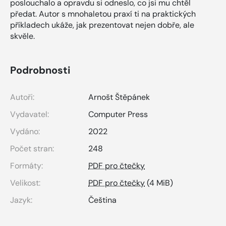
poslouchalo a opravdu si odneslo, co jsi mu chtěl
předat. Autor s mnohaletou praxí ti na praktických
příkladech ukáže, jak prezentovat nejen dobře, ale
skvěle.
Podrobnosti
Autoři:
Arnošt Štěpánek
Vydavatel:
Computer Press
Vydáno:
2022
Počet stran:
248
Formáty:
PDF pro čtečky
Velikost:
PDF pro čtečky
(4 MiB)
Jazyk:
Čeština