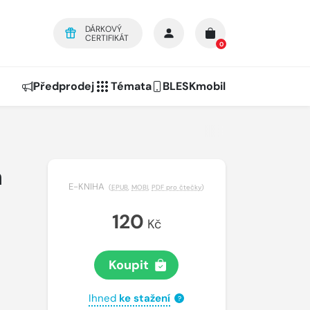
DÁRKOVÝ
CERTIFIKÁT
0
Předprodej
Témata
BLESKmobil
a
E-KNIHA
(
EPUB
,
MOBI
,
PDF pro čtečky
)
120
Kč
Koupit
Ihned
ke stažení
?