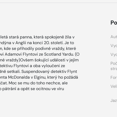
Po
Aut
iletá stará panna, která spokojeně žila v
ýna v Anglii na konci 20. století. Je to
Vyd
, kde se přihodily podivné vraždy, které
vi Adamovi Flyntovi ze Scotland Yardu. (O
Vy
é vraždy)Ovšem šokující události v jejím
Po
tektivu Flyntovi a oba vyloučeni ze
str
odně setkali. Suspendovaný detektiv Flynt
enta McDonalda v Elginu, který ho požádá
For
jčat. Moc se mu do toho nechce, ale
Vel
 pátrání a opět se ocitnou ve víru
Jaz