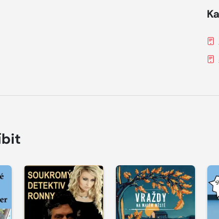
Ka
íbit