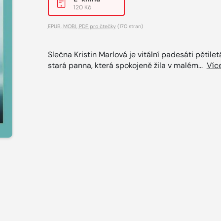
120 Kč
EPUB
,
MOBI
,
PDF pro čtečky
(170 stran)
Slečna Kristin Marlová je vitální padesáti pětilet
stará panna, která spokojeně žila v malém...
Víc