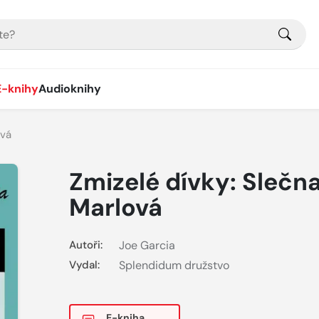
E-knihy
Audioknihy
ová
Zmizelé dívky: Slečn
Marlová
Autoři:
Joe Garcia
Vydal:
Splendidum družstvo
E-kniha