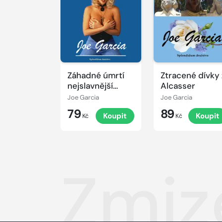
Záhadné úmrtí
Ztracené dívky 
nejslavnější
Alcasser
zlatokopky světa
Joe Garcia
Joe Garcia
79
89
Koupit
Koupit
Kč
Kč
Zmiz