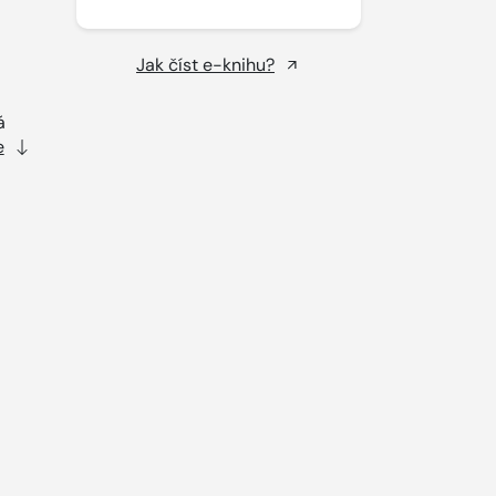
Jak číst e-knihu?
á
e