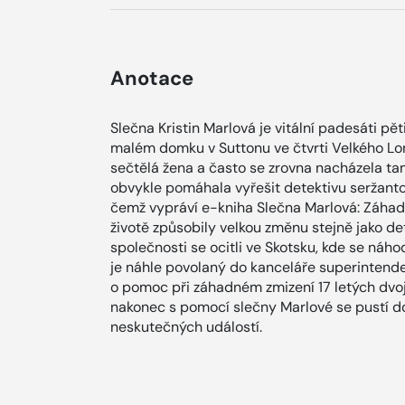
Anotace
Slečna Kristin Marlová je vitální padesáti pět
malém domku v Suttonu ve čtvrti Velkého Lond
sečtělá žena a často se zrovna nacházela tam
obvykle pomáhala vyřešit detektivu seržanto
čemž vypráví e-kniha Slečna Marlová: Záhadn
životě způsobily velkou změnu stejně jako de
společnosti se ocitli ve Skotsku, kde se náh
je náhle povolaný do kanceláře superintend
o pomoc při záhadném zmizení 17 letých dvo
nakonec s pomocí slečny Marlové se pustí do
neskutečných událostí.