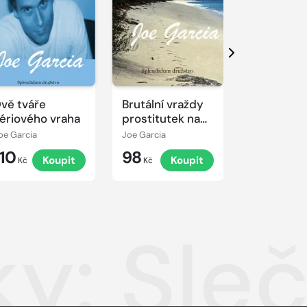
Další
vě tváře
Brutální vraždy
Tajemná s
ériového vraha
prostitutek na
dětské kr
ostrově Long
krásy
oe Garcia
Joe Garcia
Joe Garcia
Islandu
110
98
59
Koupit
Koupit
K
Kč
Kč
Kč
ky: Sle