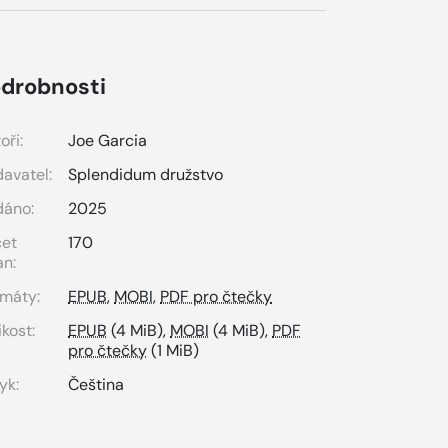
drobnosti
oři:
Joe Garcia
avatel:
Splendidum družstvo
dáno:
2025
čet
170
an:
máty:
EPUB
,
MOBI
,
PDF pro čtečky
ikost:
EPUB
(4 MiB),
MOBI
(4 MiB),
PDF
pro čtečky
(1 MiB)
yk:
Čeština