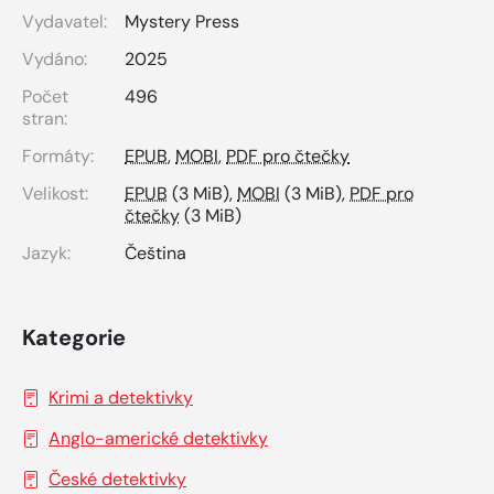
Vydavatel:
Mystery Press
Vydáno:
2025
Počet
496
stran:
Formáty:
EPUB
,
MOBI
,
PDF pro čtečky
Velikost:
EPUB
(3 MiB),
MOBI
(3 MiB),
PDF pro
čtečky
(3 MiB)
Jazyk:
Čeština
Kategorie
Krimi a detektivky
Anglo-americké detektivky
České detektivky