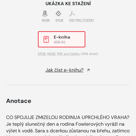
UKÁZKA KE STAŽENÍ
MOBI
EPUB
PDF PRO ČTEČKY
E-kniha
459 Kč
EPUB
,
MOBI
,
PDF pro čtečky
(496 stran)
Jak číst e-knihu?
Anotace
CO SPOJUJE ZMIZELOU RODINUA UPRCHLÉHO VRAHA?
Je teplý slunečný den a rodina Fowlerových vyráží na
výlet k vodě. Sara s dcerkou zůstanou na břehu, zatímco