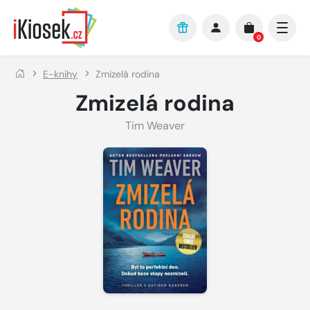
Přejít na hlavní obsah
0
E-knihy
Zmizelá rodina
Zmizelá rodina
Tim Weaver