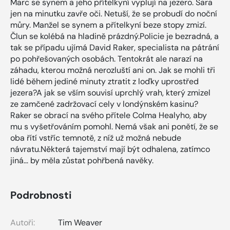
Marc se synem a jeho přítelkyní vyplují na jezero. Sara
jen na minutku zavře oči. Netuší, že se probudí do noční
můry. Manžel se synem a přítelkyní beze stopy zmizí.
Člun se kolébá na hladině prázdný.Policie je bezradná, a
tak se případu ujímá David Raker, specialista na pátrání
po pohřešovaných osobách. Tentokrát ale narazí na
záhadu, kterou možná nerozluští ani on. Jak se mohli tři
lidé během jediné minuty ztratit z loďky uprostřed
jezera?A jak se vším souvisí uprchlý vrah, který zmizel
ze zamčené zadržovací cely v londýnském kasinu?
Raker se obrací na svého přítele Colma Healyho, aby
mu s vyšetřováním pomohl. Nemá však ani ponětí, že se
oba řítí vstříc temnotě, z níž už možná nebude
návratu.Některá tajemství mají být odhalena, zatímco
jiná… by měla zůstat pohřbená navěky.
Podrobnosti
Autoři:
Tim Weaver