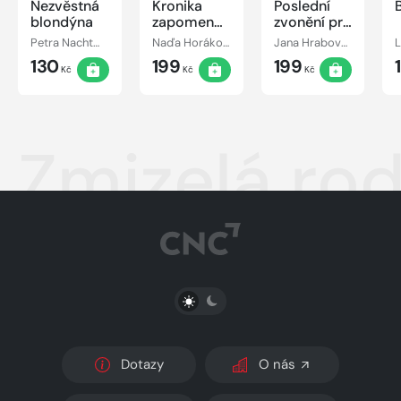
Nezvěstná
Kronika
Poslední
blondýna
zapomenutého
zvonění pro
kněze
vraha
Petra Nachtmanová
Naďa Horáková
Jana Hrabovská
L
130
199
199
Kč
Kč
Kč
Zmizelá ro
PŘEPNOUT SVĚTLÝ/TMAVÝ REŽIM
Dotazy
O nás