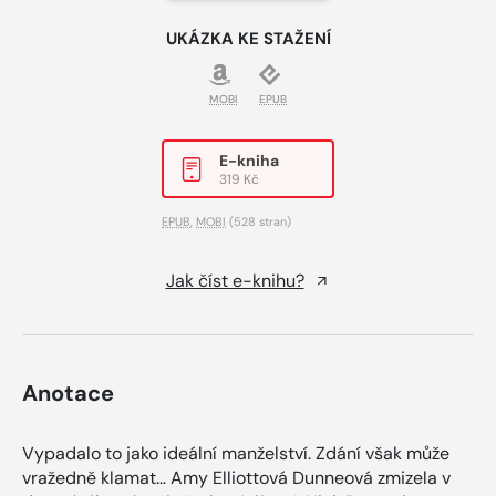
UKÁZKA KE STAŽENÍ
MOBI
EPUB
E-kniha
319 Kč
EPUB
,
MOBI
(528 stran)
Jak číst e-knihu?
Anotace
Vypadalo to jako ideální manželství. Zdání však může
vražedně klamat… Amy Elliottová Dunneová zmizela v