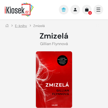
Přejít na hlavní obsah
0
E-knihy
Zmizelá
Zmizelá
Gillian Flynnová