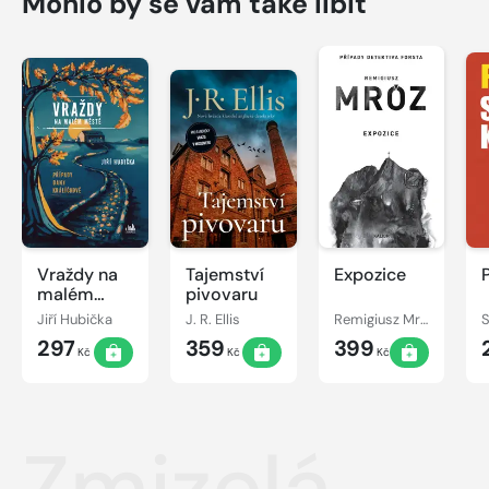
Mohlo by se vám také líbit
Vraždy na
Tajemství
Expozice
malém
pivovaru
městě -
Jiří Hubička
J. R. Ellis
Remigiusz Mróz
S
Případy
297
359
399
Dany
Kč
Kč
Kč
Králíčkové
Zmizelá