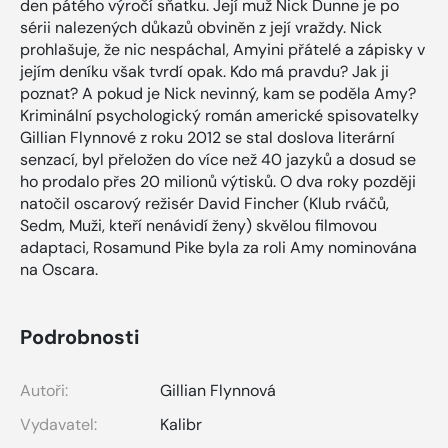
den pátého výročí sňatku. Její muž Nick Dunne je po
sérii nalezených důkazů obviněn z její vraždy. Nick
prohlašuje, že nic nespáchal, Amyini přátelé a zápisky v
jejím deníku však tvrdí opak. Kdo má pravdu? Jak ji
poznat? A pokud je Nick nevinný, kam se poděla Amy?
Kriminální psychologický román americké spisovatelky
Gillian Flynnové z roku 2012 se stal doslova literární
senzací, byl přeložen do více než 40 jazyků a dosud se
ho prodalo přes 20 milionů výtisků. O dva roky později
natočil oscarový režisér David Fincher (Klub rváčů,
Sedm, Muži, kteří nenávidí ženy) skvělou filmovou
adaptaci, Rosamund Pike byla za roli Amy nominována
na Oscara.
Podrobnosti
Autoři:
Gillian Flynnová
Vydavatel:
Kalibr