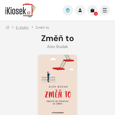
Přejít na hlavní obsah
0
E-knihy
Změň to
Změň to
Alex Budak