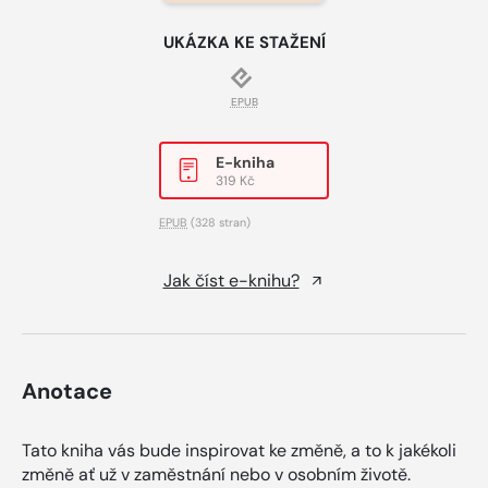
UKÁZKA KE STAŽENÍ
EPUB
E-kniha
319 Kč
EPUB
(328 stran)
Jak číst e-knihu?
Anotace
Tato kniha vás bude inspirovat ke změně, a to k jakékoli
změně ať už v zaměstnání nebo v osobním životě.