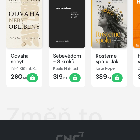
Odvaha
Sebevědomí
Rosteme
nebýt
- 8 kroků k
spolu. Jak
oblíbený
poznání
vychovat
Ičiró Kišimi, Koga Fumitake
Roxie Nafousi
Kate Rope
vlastní
sebevědomou
260
319
389
hodnoty
dívku
Kč
Kč
Kč
Změň to