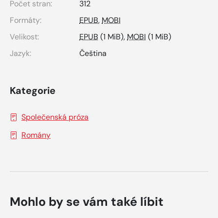
Počet stran:
312
Formáty:
EPUB
,
MOBI
Velikost:
EPUB
(1 MiB),
MOBI
(1 MiB)
Jazyk:
Čeština
Kategorie
Společenská próza
Romány
Mohlo by se vám také líbit