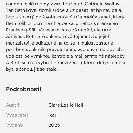
osudem celé rodiny. Zvíře totiž patří Gabrielu Wolfovi.
Ten Beth kdysi zlomil srdce a už deset let ho neviděla.
Spolu s ním jí do života vstoupí i Gabrielův synek, který
Beth tolik připomíná chlapečka, o něhož s manželem
Frankem přišli. Ve vesnici stoupá napětí, ale také
žárlivost. Beth a Frank mají svá tajemství a jejich
manželství je odkázané na to, že minulost zůstane
pohřbena. Jakmile pravda začne vyplouvat na povrch,
události se vymknou kontrole a mají smrtelné následky.
A Beth si musí vybrat – mezi ženou, kterou kdysi chtěla
být, a ženou, jíž se stala.
Podrobnosti
Autoři:
Clare Leslie Hall
Vydavatel:
Ikar
Vydáno:
2025