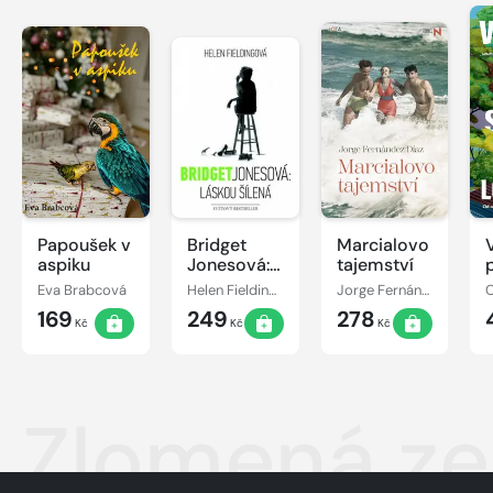
Papoušek v
Bridget
Marcialovo
aspiku
Jonesová:
tajemství
láskou
Eva Brabcová
Helen Fieldingová
Jorge Fernández Díaz
šílená
169
249
278
Kč
Kč
Kč
Zlomená z