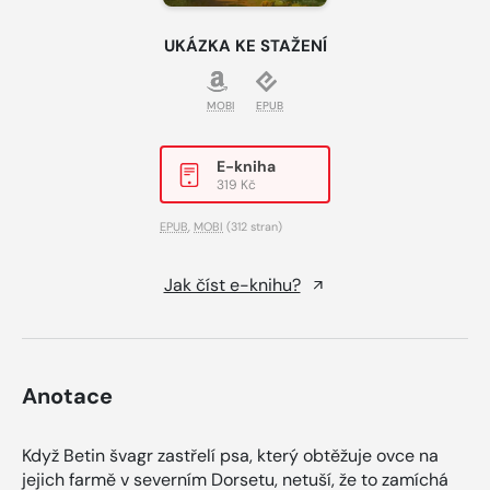
UKÁZKA KE STAŽENÍ
MOBI
EPUB
E-kniha
319 Kč
EPUB
,
MOBI
(312 stran)
Jak číst e-knihu?
Anotace
Když Betin švagr zastřelí psa, který obtěžuje ovce na
jejich farmě v severním Dorsetu, netuší, že to zamíchá