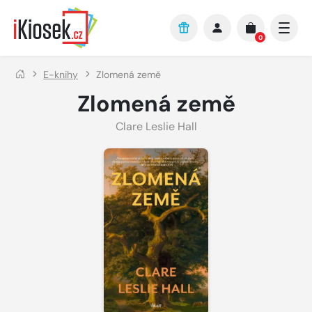
Přejít na hlavní obsah
0
E-knihy
Zlomená země
Zlomená země
Clare Leslie Hall