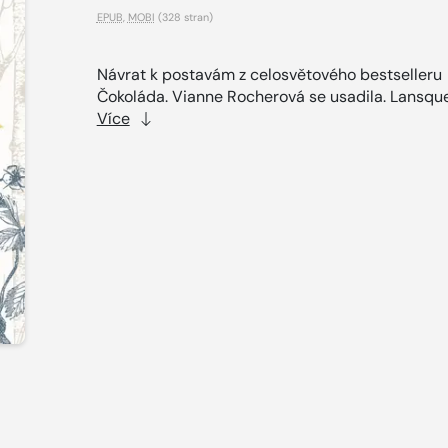
EPUB
,
MOBI
(328 stran)
Návrat k postavám z celosvětového bestselleru
Čokoláda. Vianne Rocherová se usadila. Lansque
Více