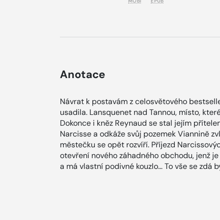
MOBI
EPUB
Anotace
Návrat k postavám z celosvětového bestsell
usadila. Lansquenet nad Tannou, místo, které
Dokonce i kněz Reynaud se stal jejím přítele
Narcisse a odkáže svůj pozemek Viannině zvl
městečku se opět rozvíří. Příjezd Narcissový
otevření nového záhadného obchodu, jenž j
a má vlastní podivné kouzlo… To vše se zdá b