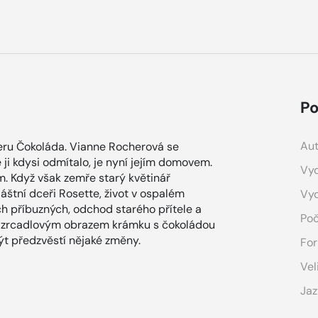
Po
Aut
eru Čokoláda. Vianne Rocherová se
 ji kdysi odmítalo, je nyní jejím domovem.
Vyd
m. Když však zemře starý květinář
áštní dceři Rosette, život v ospalém
Vy
ch příbuzných, odchod starého přítele a
Poč
e zrcadlovým obrazem krámku s čokoládou
ýt předzvěstí nějaké změny.
For
Vel
Jaz