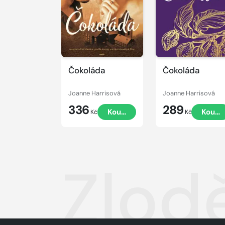
Čokoláda
Čokoláda
Joanne Harrisová
Joanne Harrisová
336
289
Koupit
Koupi
Kč
Kč
Zlod