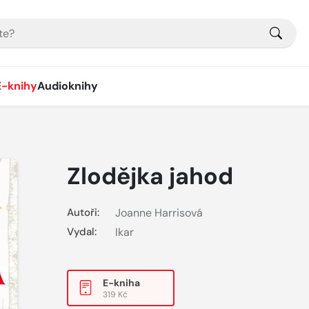
E-knihy
Audioknihy
Zlodějka jahod
Autoři:
Joanne Harrisová
Vydal:
Ikar
E-kniha
319 Kč