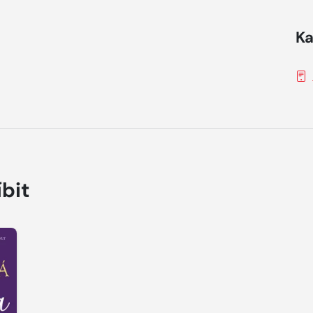
Ka
íbit