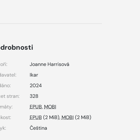
drobnosti
oři:
Joanne Harrisová
avatel:
Ikar
dáno:
2024
et stran:
328
máty:
EPUB
,
MOBI
ikost:
EPUB
(2 MiB),
MOBI
(2 MiB)
yk:
Čeština