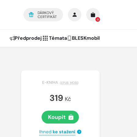
DÁRKOVÝ
CERTIFIKÁT
0
Předprodej
Témata
BLESKmobil
E-KNIHA
(
EPUB
,
MOBI
)
319
Kč
Koupit
Ihned
ke stažení
?