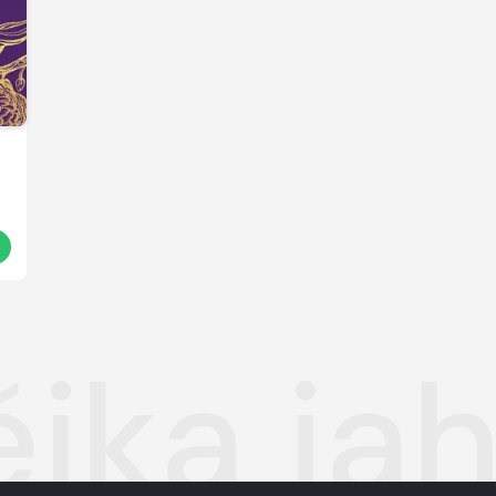
t
ějka ja