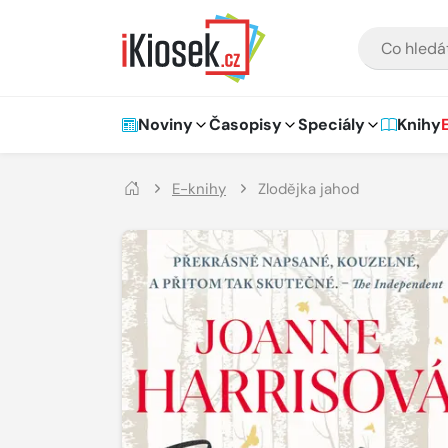
Přejít na hlavní obsah
VYHLEDÁVÁNÍ
Hlavní navigace
Noviny
Časopisy
Speciály
Knihy
E-knihy
Zlodějka jahod