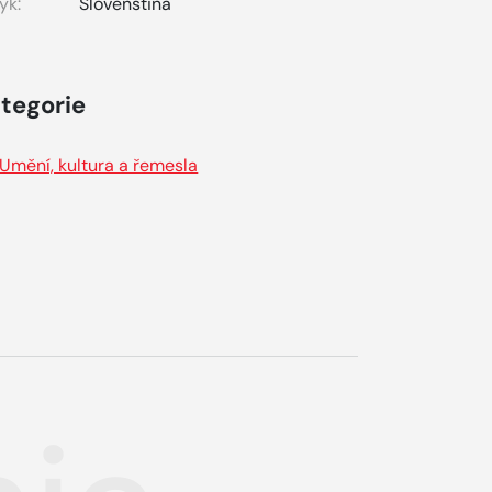
yk:
Slovenština
tegorie
Umění, kultura a řemesla