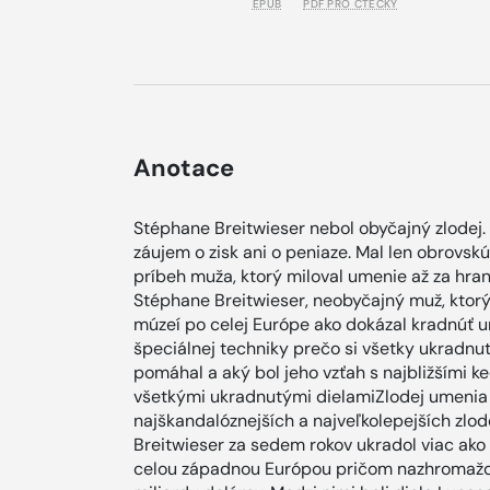
EPUB
PDF PRO ČTEČKY
Anotace
Stéphane Breitwieser nebol obyčajný zlodej.
záujem o zisk ani o peniaze. Mal len obrovskú
príbeh muža, ktorý miloval umenie až za hrani
Stéphane Breitwieser, neobyčajný muž, ktorý
múzeí po celej Európe ako dokázal kradnúť um
špeciálnej techniky prečo si všetky ukradnu
pomáhal a aký bol jeho vzťah s najbližšími ke
všetkými ukradnutými dielamiZlodej umenia 
najškandalóznejších a najveľkolepejších zlod
Breitwieser za sedem rokov ukradol viac ako
celou západnou Európou pričom nazhromaždi