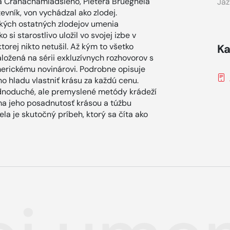
asa Cranachamladšieho, Pietera Brueghela
Jaz
vník, von vychádzal ako zlodej.
tkých ostatných zlodejov umenia
 si starostlivo uložil vo svojej izbe v
ktorej nikto netušil. Až kým to všetko
Ka
aložená na sérii exkluzívnych rozhovorov s
merickému novinárovi. Podrobne opisuje
ého hladu vlastniť krásu za každú cenu.
jednoduché, ale premyslené metódy krádeží
a jeho posadnutosť krásou a túžbu
la je skutočný príbeh, ktorý sa číta ako