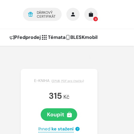
DÁRKOVÝ
CERTIFIKÁT
0
Předprodej
Témata
BLESKmobil
E-KNIHA
(
EPUB
,
PDF pro čtečky
)
315
Kč
Koupit
Ihned
ke stažení
?