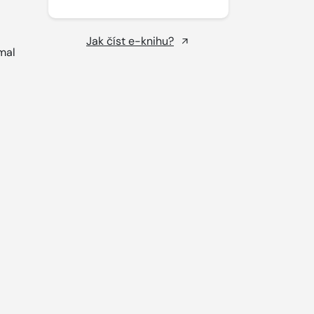
Jak číst e-knihu?
mal