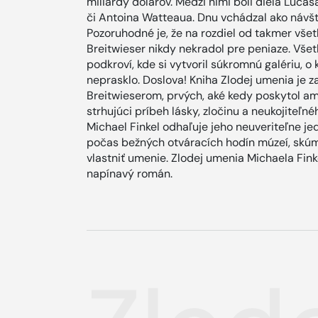
miliardy dolárov. Medzi nimi boli diela Luc
či Antoina Watteaua. Dnu vchádzal ako návšte
Pozoruhodné je, že na rozdiel od takmer vše
Breitwieser nikdy nekradol pre peniaze. Všetko
podkroví, kde si vytvoril súkromnú galériu, o 
neprasklo. Doslova! Kniha Zlodej umenia je z
Breitwieserom, prvých, aké kedy poskytol a
strhujúci príbeh lásky, zločinu a neukojiteľn
Michael Finkel odhaľuje jeho neuveriteľne 
počas bežných otváracích hodín múzeí, skúm
vlastniť umenie. Zlodej umenia Michaela Finke
napínavý román.