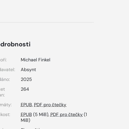
drobnosti
oři:
Michael Finkel
avatel:
Absynt
dáno:
2025
čet
264
an:
máty:
EPUB
,
PDF pro čtečky
ikost:
EPUB
(5 MiB),
PDF pro čtečky
(1
MiB)