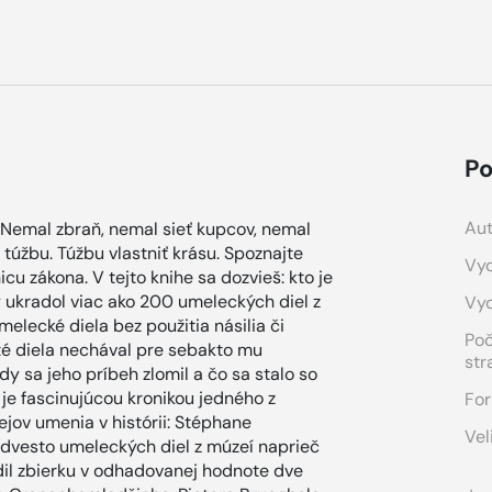
Po
Aut
 Nemal zbraň, nemal sieť kupcov, nemal
 túžbu. Túžbu vlastniť krásu. Spoznajte
Vyd
cu zákona. V tejto knihe sa dozvieš: kto je
 ukradol viac ako 200 umeleckých diel z
Vy
elecké diela bez použitia násilia či
Po
té diela nechával pre sebakto mu
str
dy sa jeho príbeh zlomil a čo sa stalo so
je fascinujúcou kronikou jedného z
For
ejov umenia v histórii: Stéphane
Vel
 dvesto umeleckých diel z múzeí naprieč
l zbierku v odhadovanej hodnote dve