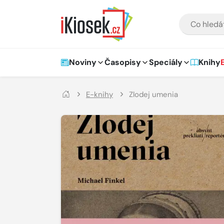
Přejít na hlavní obsah
VYHLEDÁVÁNÍ
Hlavní navigace
Noviny
Časopisy
Speciály
Knihy
E-knihy
Zlodej umenia