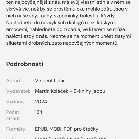
ten nejobyčejnější z nás, má svůj vlastní stín a v něm se
skrývá víc, než by se prostému oku mohlo zdát. Jsou v
nich naše sny, touhy, vzpomínky, bolesti a křivdy.
Nahlédněte do nezvyklých dialogů mezi lidskými
emocemi, nahlédněte do zrcadla, ve kterém se může
nalézt každý z nás. Nechte se na moment unést zlatými
siluetami drobných, zato neobyčejných momentů.
Podrobnosti
Autoři:
Vincent Lolix
Vydavatel:
Martin Koláček - E-knihy jedou
Vydáno:
2024
Počet
134
stran:
Formáty:
EPUB
,
MOBI
,
PDF pro čtečky