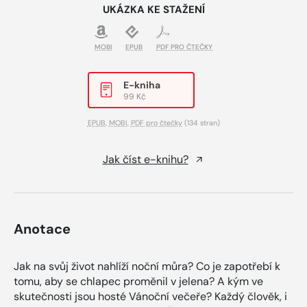
UKÁZKA KE STAŽENÍ
MOBI
EPUB
PDF PRO ČTEČKY
E-kniha
99 Kč
EPUB
,
MOBI
,
PDF pro čtečky
(134 stran)
Jak číst e-knihu?
Anotace
Jak na svůj život nahlíží noční můra? Co je zapotřebí k
tomu, aby se chlapec proměnil v jelena? A kým ve
skutečnosti jsou hosté Vánoční večeře? Každý člověk, i