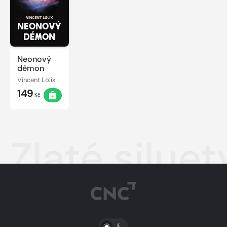
Neonový
démon
Vincent Lolix
149
Kč
Zlaté siluet
PŘEPNOUT SVĚTLÝ/TMAVÝ REŽIM