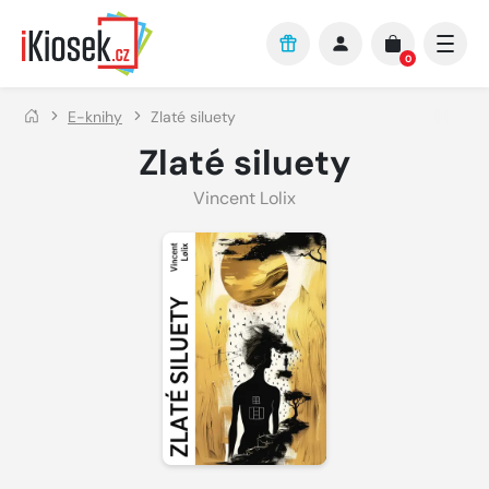
Přejít na hlavní obsah
0
E-knihy
Zlaté siluety
Zlaté siluety
Vincent Lolix