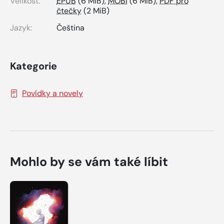
Velikost:
EPUB
(6 MiB),
MOBI
(6 MiB),
PDF pro
čtečky
(2 MiB)
Jazyk:
Čeština
Kategorie
Povídky a novely
Mohlo by se vám také líbit