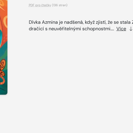
PDF pro čtečky
(136 stran)
Dívka Azmina je nadšená, když zjistí, že se stala 
dra­čicí s neuvěřitelnými schopnostmi....
Více