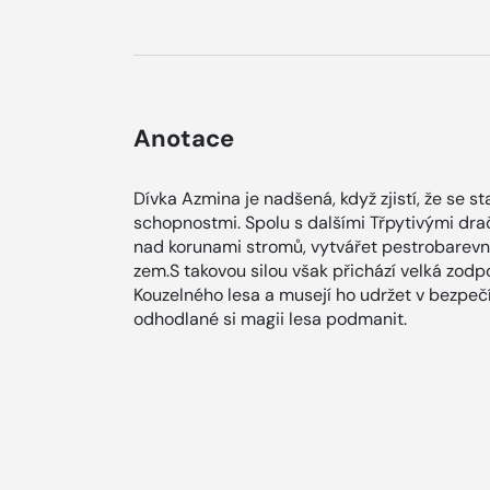
Anotace
Dívka Azmina je nadšená, když zjistí, že se st
schopnostmi. Spolu s dalšími Třpytivými dr
nad korunami stromů, vytvářet pestrobarevné 
zem.S takovou silou však přichází velká zod
Kouzelného lesa a musejí ho udržet v bez­pečí
odhodlané si magii lesa podmanit.