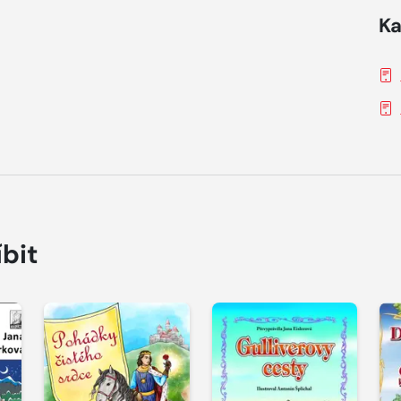
Ka
íbit