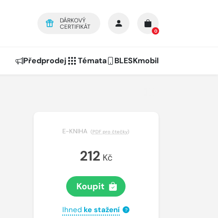
DÁRKOVÝ
CERTIFIKÁT
0
Předprodej
Témata
BLESKmobil
E-KNIHA
(
PDF pro čtečky
)
212
Kč
Koupit
Ihned
ke stažení
?