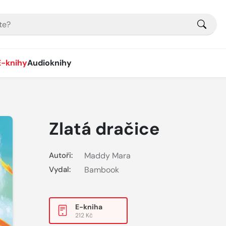
E-knihy
Audioknihy
Zlatá dračice
Autoři:
Maddy Mara
Vydal:
Bambook
E-kniha
212 Kč