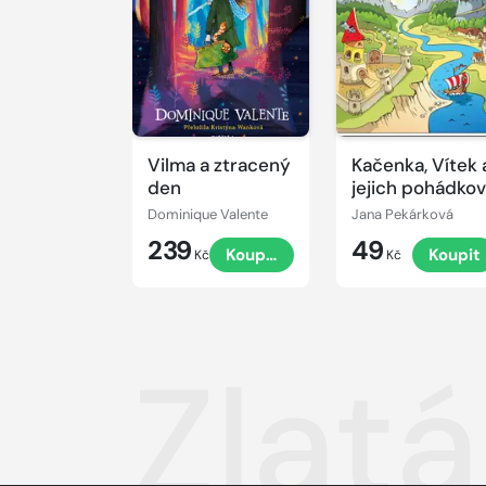
Vilma a ztracený
Kačenka, Vítek 
den
jejich pohádko
dobrodružství
Dominique Valente
Jana Pekárková
239
49
Koupit
Koupit
Kč
Kč
Zlat