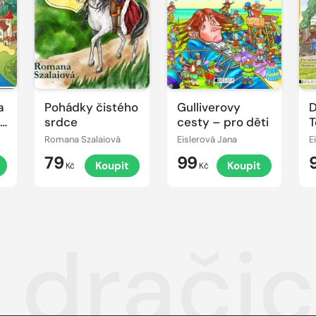
a
Pohádky čistého
Gulliverovy
D
vé
srdce
cesty – pro děti
T
p
Romana Szalaiová
Eislerová Jana
E
79
99
Koupit
Koupit
Kč
Kč
á drači