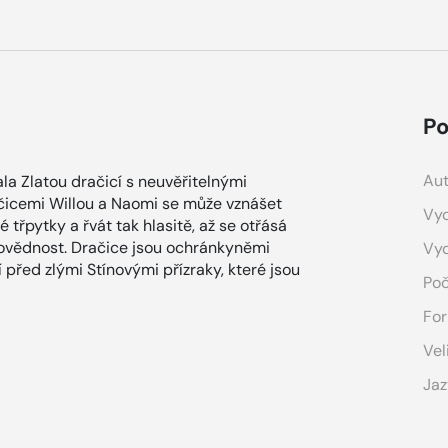
Po
Aut
ala Zlatou dra­čicí s neuvěřitelnými
ačicemi Willou a Naomi se může vznášet
Vyd
třpytky a řvát tak hlasitě, až se otřásá
povědnost. Dračice jsou ochránkyněmi
Vy
 před zlými Stínovými přízraky, které jsou
Poč
For
Vel
Jaz