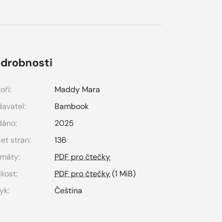
drobnosti
oři:
Maddy Mara
avatel:
Bambook
dáno:
2025
et stran:
136
máty:
PDF pro čtečky
ikost:
PDF pro čtečky
(1 MiB)
yk:
Čeština